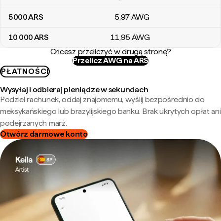
5000
ARS
5
,97
AWG
10 000
ARS
11
,95
AWG
Chcesz przeliczyć w drugą stronę?
Przelicz AWG na ARS
PŁATNOŚCI
Wysyłaj i odbieraj pieniądze w sekundach
Podziel rachunek, oddaj znajomemu, wyślij bezpośrednio do
meksykańskiego lub brazylijskiego banku. Brak ukrytych opłat ani
podejrzanych marż.
Otwórz darmowe konto