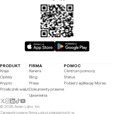
PRODUKT
FIRMA
POMOC
Kraje
Kariera
Centrum pomocy
Opłaty
Blog
Status
Krypto
Prasa
Pobierz aplikację Morse
Przelicznik walut
Dokumenty prawne
Ujawnienia
© 2026 Avian Labs, Inc
Zarejestrowana firma usług pieniężnych w