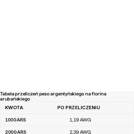
Tabela przeliczeń peso argentyńskiego na florina
arubańskiego
KWOTA
PO PRZELICZENIU
Tabela przeliczeń peso argentyńskiego na florina arubańskiego
1000
ARS
1
,19
AWG
2000
ARS
2
,39
AWG