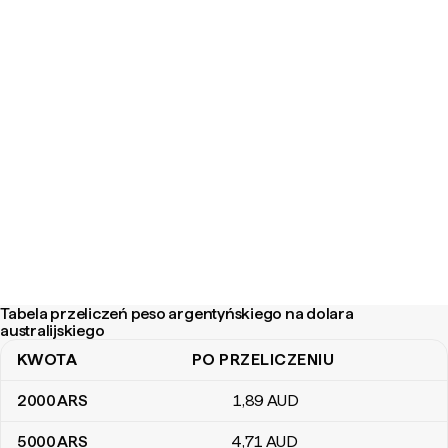
Tabela przeliczeń peso argentyńskiego na dolara
australijskiego
KWOTA
PO PRZELICZENIU
Tabela przeliczeń peso argentyńskiego na dolara australijskiego
2000
ARS
1
,89
AUD
5000
ARS
4
,71
AUD