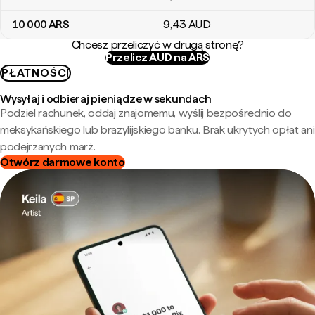
10 000
ARS
9
,43
AUD
Chcesz przeliczyć w drugą stronę?
Przelicz AUD na ARS
PŁATNOŚCI
Wysyłaj i odbieraj pieniądze w sekundach
Podziel rachunek, oddaj znajomemu, wyślij bezpośrednio do
meksykańskiego lub brazylijskiego banku. Brak ukrytych opłat ani
podejrzanych marż.
Otwórz darmowe konto