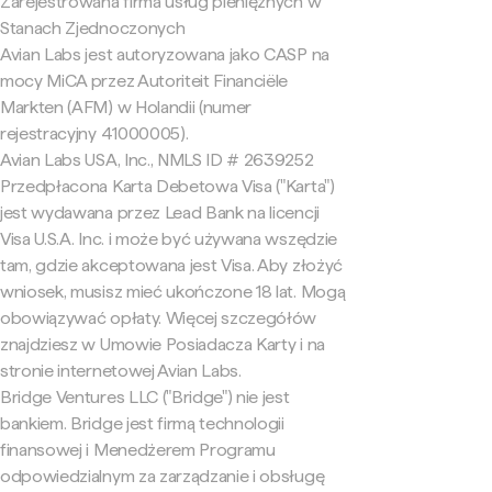
Zarejestrowana firma usług pieniężnych w
Stanach Zjednoczonych
Avian Labs jest autoryzowana jako CASP na
mocy MiCA przez Autoriteit Financiële
Markten (AFM) w Holandii (numer
rejestracyjny 41000005).
Avian Labs USA, Inc., NMLS ID # 2639252
Przedpłacona Karta Debetowa Visa ("Karta")
jest wydawana przez Lead Bank na licencji
Visa U.S.A. Inc. i może być używana wszędzie
tam, gdzie akceptowana jest Visa. Aby złożyć
wniosek, musisz mieć ukończone 18 lat. Mogą
obowiązywać opłaty. Więcej szczegółów
znajdziesz w Umowie Posiadacza Karty i na
stronie internetowej Avian Labs.
Bridge Ventures LLC ("Bridge") nie jest
bankiem. Bridge jest firmą technologii
finansowej i Menedżerem Programu
odpowiedzialnym za zarządzanie i obsługę