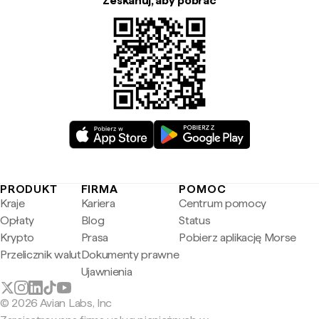
Zeskanuj, aby pobrać
PRODUKT
FIRMA
POMOC
Kraje
Kariera
Centrum pomocy
Opłaty
Blog
Status
Krypto
Prasa
Pobierz aplikację Morse
Przelicznik walut
Dokumenty prawne
Ujawnienia
© 2026 Avian Labs, Inc