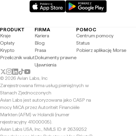
PRODUKT
FIRMA
POMOC
Kraje
Kariera
Centrum pomocy
Opłaty
Blog
Status
Krypto
Prasa
Pobierz aplikację Morse
Przelicznik walut
Dokumenty prawne
Ujawnienia
© 2026 Avian Labs, Inc
Zarejestrowana firma usług pieniężnych w
Stanach Zjednoczonych
Avian Labs jest autoryzowana jako CASP na
mocy MiCA przez Autoriteit Financiële
Markten (AFM) w Holandii (numer
rejestracyjny 41000005).
Avian Labs USA, Inc., NMLS ID # 2639252