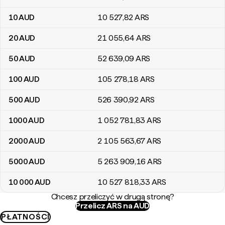
10
AUD
10 527
,82
ARS
20
AUD
21 055
,64
ARS
50
AUD
52 639
,09
ARS
100
AUD
105 278
,18
ARS
500
AUD
526 390
,92
ARS
1000
AUD
1 052 781
,83
ARS
2000
AUD
2 105 563
,67
ARS
5000
AUD
5 263 909
,16
ARS
10 000
AUD
10 527 818
,33
ARS
Chcesz przeliczyć w drugą stronę?
Przelicz ARS na AUD
PŁATNOŚCI