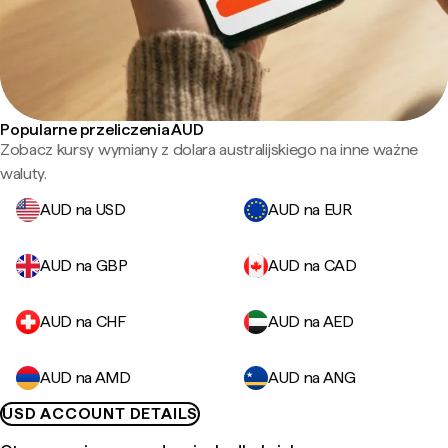
Popularne przeliczenia AUD
Zobacz kursy wymiany z dolara australijskiego na inne ważne
waluty.
AUD na USD
AUD na EUR
AUD na GBP
AUD na CAD
AUD na CHF
AUD na AED
AUD na AMD
AUD na ANG
USD ACCOUNT DETAILS