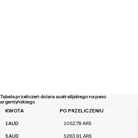
Tabela przeliczeń dolara australijskiego na peso
argentyńskiego
KWOTA
PO PRZELICZENIU
Tabela przeliczeń dolara australijskiego na peso argentyńskiego
1
AUD
1052
,78
ARS
5
AUD
5263
,91
ARS