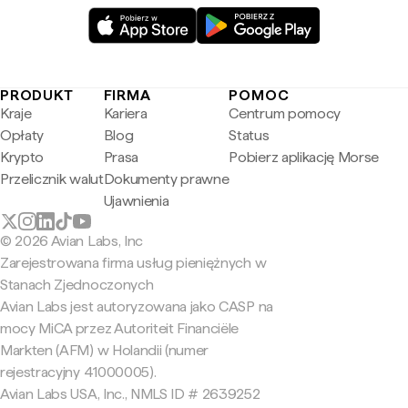
PRODUKT
FIRMA
POMOC
Kraje
Kariera
Centrum pomocy
Opłaty
Blog
Status
Krypto
Prasa
Pobierz aplikację Morse
Przelicznik walut
Dokumenty prawne
Ujawnienia
© 2026 Avian Labs, Inc
Zarejestrowana firma usług pieniężnych w
Stanach Zjednoczonych
Avian Labs jest autoryzowana jako CASP na
mocy MiCA przez Autoriteit Financiële
Markten (AFM) w Holandii (numer
rejestracyjny 41000005).
Avian Labs USA, Inc., NMLS ID # 2639252