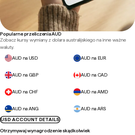
Popularne przeliczenia AUD
Zobacz kursy wymiany z dolara australijskiego na inne ważne
waluty.
AUD na USD
AUD na EUR
AUD na GBP
AUD na CAD
AUD na CHF
AUD na AMD
AUD na ANG
AUD na ARS
USD ACCOUNT DETAILS
Otrzymywaj wynagrodzenie skądkolwiek