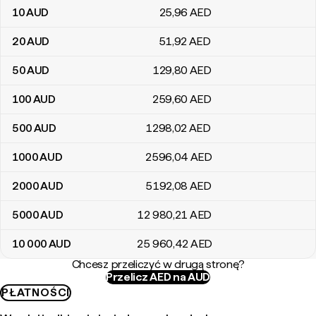
10
AUD
25
,96
AED
20
AUD
51
,92
AED
50
AUD
129
,80
AED
100
AUD
259
,60
AED
500
AUD
1298
,02
AED
1000
AUD
2596
,04
AED
2000
AUD
5192
,08
AED
5000
AUD
12 980
,21
AED
10 000
AUD
25 960
,42
AED
Chcesz przeliczyć w drugą stronę?
Przelicz AED na AUD
PŁATNOŚCI