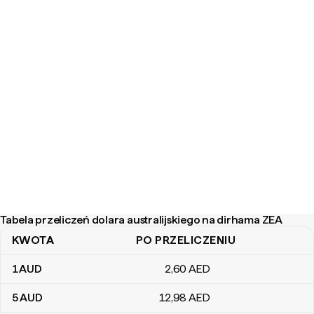
Tabela przeliczeń dolara australijskiego na dirhama ZEA
KWOTA
PO PRZELICZENIU
Tabela przeliczeń dolara australijskiego na dirhama ZEA
1
AUD
2
,60
AED
5
AUD
12
,98
AED