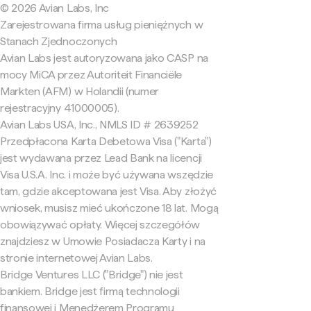
© 2026 Avian Labs, Inc
Zarejestrowana firma usług pieniężnych w
Stanach Zjednoczonych
Avian Labs jest autoryzowana jako CASP na
mocy MiCA przez Autoriteit Financiële
Markten (AFM) w Holandii (numer
rejestracyjny 41000005).
Avian Labs USA, Inc., NMLS ID # 2639252
Przedpłacona Karta Debetowa Visa ("Karta")
jest wydawana przez Lead Bank na licencji
Visa U.S.A. Inc. i może być używana wszędzie
tam, gdzie akceptowana jest Visa. Aby złożyć
wniosek, musisz mieć ukończone 18 lat. Mogą
obowiązywać opłaty. Więcej szczegółów
znajdziesz w Umowie Posiadacza Karty i na
stronie internetowej Avian Labs.
Bridge Ventures LLC ("Bridge") nie jest
bankiem. Bridge jest firmą technologii
finansowej i Menedżerem Programu