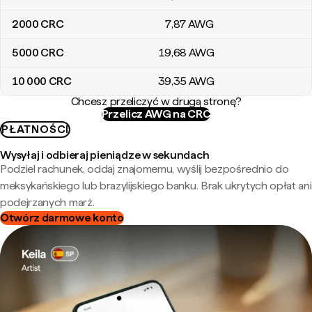
2000
CRC
7
,87
AWG
5000
CRC
19
,68
AWG
10 000
CRC
39
,35
AWG
Chcesz przeliczyć w drugą stronę?
Przelicz AWG na CRC
PŁATNOŚCI
Wysyłaj i odbieraj pieniądze w sekundach
Podziel rachunek, oddaj znajomemu, wyślij bezpośrednio do
meksykańskiego lub brazylijskiego banku. Brak ukrytych opłat ani
podejrzanych marż.
Otwórz darmowe konto