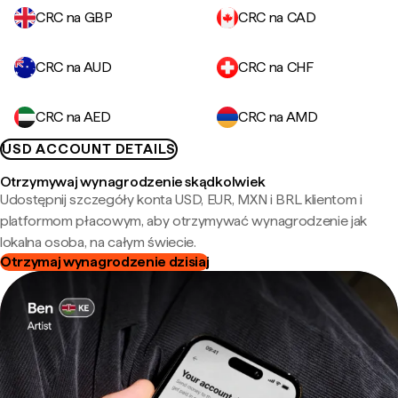
CRC na GBP
CRC na CAD
CRC na AUD
CRC na CHF
CRC na AED
CRC na AMD
USD ACCOUNT DETAILS
Otrzymywaj wynagrodzenie skądkolwiek
Udostępnij szczegóły konta USD, EUR, MXN i BRL klientom i
platformom płacowym, aby otrzymywać wynagrodzenie jak
lokalna osoba, na całym świecie.
Otrzymaj wynagrodzenie dzisiaj