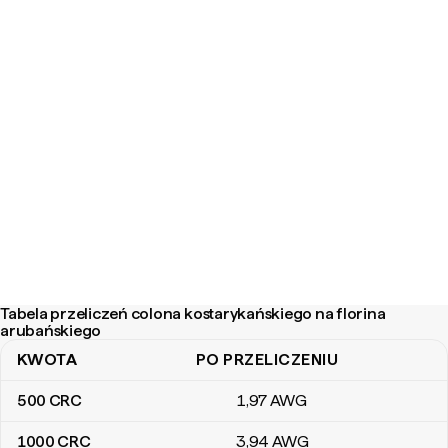
Tabela przeliczeń colona kostarykańskiego na florina
arubańskiego
KWOTA
PO PRZELICZENIU
Tabela przeliczeń colona kostarykańskiego na florina arubańskie
500
CRC
1
,97
AWG
1000
CRC
3
,94
AWG