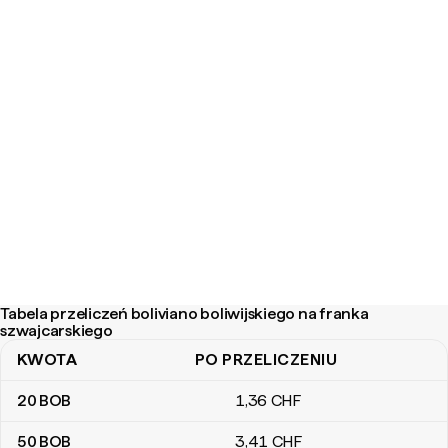
Tabela przeliczeń boliviano boliwijskiego na franka
szwajcarskiego
KWOTA
PO PRZELICZENIU
Tabela przeliczeń boliviano boliwijskiego na franka szwajcarskieg
20
BOB
1
,36
CHF
50
BOB
3
,41
CHF