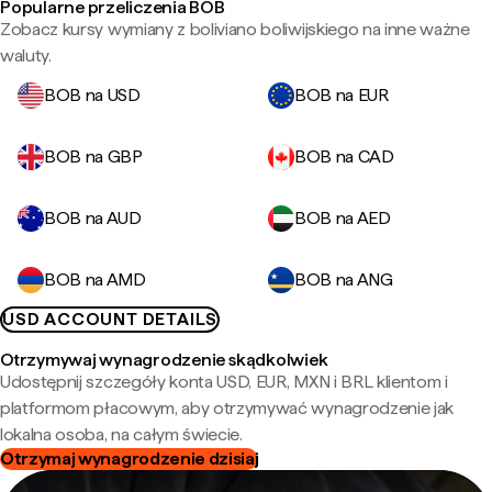
Popularne przeliczenia BOB
Zobacz kursy wymiany z boliviano boliwijskiego na inne ważne
waluty.
BOB na USD
BOB na EUR
BOB na GBP
BOB na CAD
BOB na AUD
BOB na AED
BOB na AMD
BOB na ANG
USD ACCOUNT DETAILS
Otrzymywaj wynagrodzenie skądkolwiek
Udostępnij szczegóły konta USD, EUR, MXN i BRL klientom i
platformom płacowym, aby otrzymywać wynagrodzenie jak
lokalna osoba, na całym świecie.
Otrzymaj wynagrodzenie dzisiaj