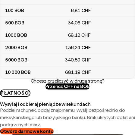
100
BOB
6
,81
CHF
500
BOB
34
,06
CHF
1000
BOB
68
,12
CHF
2000
BOB
136
,24
CHF
5000
BOB
340
,59
CHF
10 000
BOB
681
,19
CHF
Chcesz przeliczyć w drugą stronę?
Przelicz CHF na BOB
PŁATNOŚCI
Wysyłaj i odbieraj pieniądze w sekundach
Podziel rachunek, oddaj znajomemu, wyślij bezpośrednio do
meksykańskiego lub brazylijskiego banku. Brak ukrytych opłat ani
podejrzanych marż.
Otwórz darmowe konto