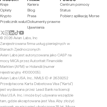
Kraje
Kariera
Centrum pomocy
Opłaty
Blog
Status
Krypto
Prasa
Pobierz aplikację Morse
Przelicznik walut
Dokumenty prawne
Ujawnienia
© 2026 Avian Labs, Inc
Zarejestrowana firma usług pieniężnych w
Stanach Zjednoczonych
Avian Labs jest autoryzowana jako CASP na
mocy MiCA przez Autoriteit Financiële
Markten (AFM) w Holandii (numer
rejestracyjny 41000005).
Avian Labs USA, Inc., NMLS ID # 2639252
Przedpłacona Karta Debetowa Visa ("Karta")
jest wydawana przez Lead Bank na licencji
Visa U.S.A. Inc. i może być używana wszędzie
tam, gdzie akceptowana jest Visa. Aby złożyć
wniosek, musisz mieć ukończone 18 lat. Mogą