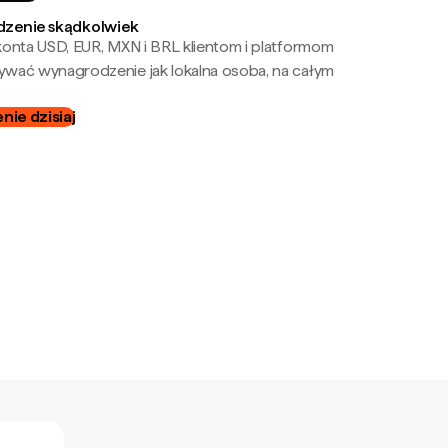
zenie skądkolwiek
onta USD, EUR, MXN i BRL klientom i platformom
wać wynagrodzenie jak lokalna osoba, na całym
ie dzisiaj