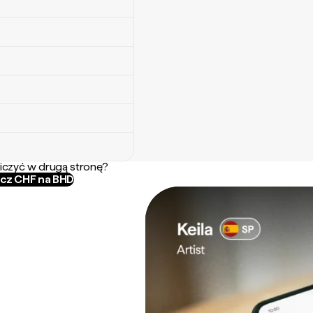
iczyć w drugą stronę?
icz CHF na BHD