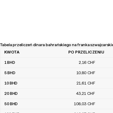
Tabela przeliczeń dinara bahrańskiego na franka szwajcarsk
KWOTA
PO PRZELICZENIU
Tabela przeliczeń dinara bahrańskiego na franka szwajcarskiego
1
BHD
2
,16
CHF
5
BHD
10
,80
CHF
10
BHD
21
,61
CHF
20
BHD
43
,21
CHF
50
BHD
108
,03
CHF