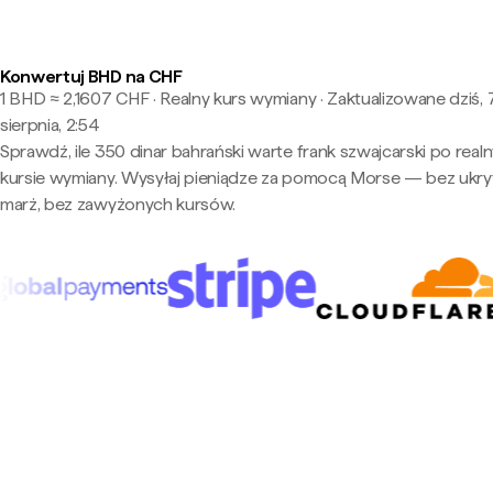
Konwertuj BHD na CHF
1 BHD ≈ 2,1607 CHF · Realny kurs wymiany
·
Zaktualizowane dziś, 
sierpnia, 2:54
Sprawdź, ile 350 dinar bahrański warte frank szwajcarski po real
kursie wymiany. Wysyłaj pieniądze za pomocą Morse — bez ukry
marż, bez zawyżonych kursów.