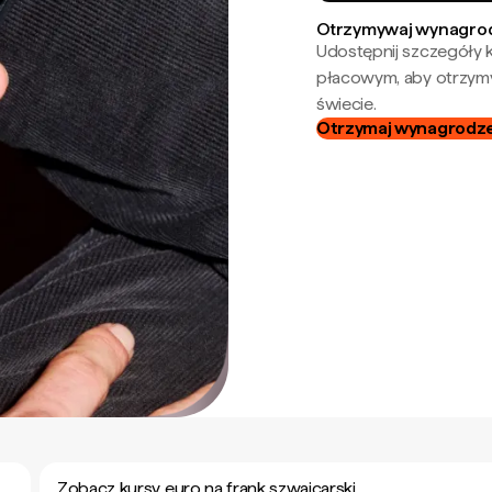
Otrzymywaj wynagrod
Udostępnij szczegóły k
płacowym, aby otrzymy
świecie.
Otrzymaj wynagrodzen
Zobacz kursy euro na frank szwajcarski