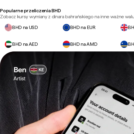
Popularne przeliczenia BHD
Zobacz kursy wymiany z dinara bahrańskiego na inne ważne walu
BHD na USD
BHD na EUR
BH
BHD na AED
BHD na AMD
BH