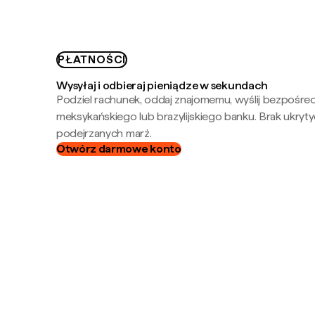
PŁATNOŚCI
Wysyłaj i odbieraj pieniądze w sekundach
Podziel rachunek, oddaj znajomemu, wyślij bezpośre
meksykańskiego lub brazylijskiego banku. Brak ukryty
podejrzanych marż.
Otwórz darmowe konto