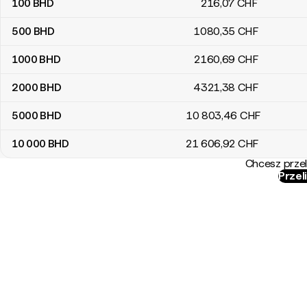
100
BHD
216
,07
CHF
500
BHD
1080
,35
CHF
1000
BHD
2160
,69
CHF
2000
BHD
4321
,38
CHF
5000
BHD
10 803
,46
CHF
10 000
BHD
21 606
,92
CHF
Chcesz przel
Przel