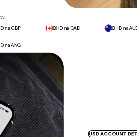
ty.
D na GBP
BHD na CAD
BHD na AU
D na ANG
USD ACCOUNT DET