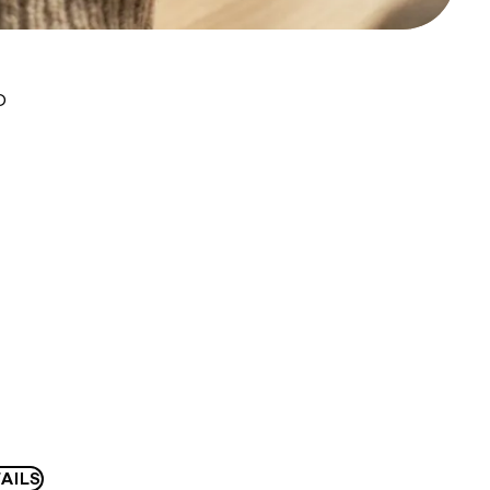
D
AILS