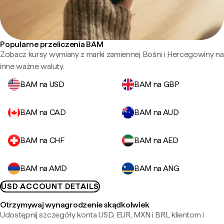
Popularne przeliczenia BAM
Zobacz kursy wymiany z marki zamiennej Bośni i Hercegowiny na
inne ważne waluty.
BAM na USD
BAM na GBP
BAM na CAD
BAM na AUD
BAM na CHF
BAM na AED
BAM na AMD
BAM na ANG
USD ACCOUNT DETAILS
Otrzymywaj wynagrodzenie skądkolwiek
Udostępnij szczegóły konta USD, EUR, MXN i BRL klientom i