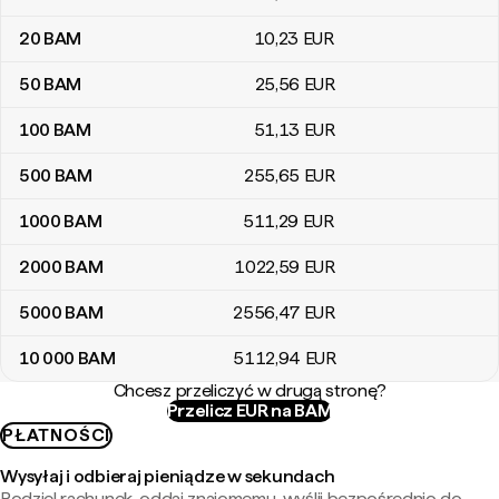
20
BAM
10
,23
EUR
50
BAM
25
,56
EUR
100
BAM
51
,13
EUR
500
BAM
255
,65
EUR
1000
BAM
511
,29
EUR
2000
BAM
1022
,59
EUR
5000
BAM
2556
,47
EUR
10 000
BAM
5112
,94
EUR
Chcesz przeliczyć w drugą stronę?
Przelicz EUR na BAM
PŁATNOŚCI
Wysyłaj i odbieraj pieniądze w sekundach
Podziel rachunek, oddaj znajomemu, wyślij bezpośrednio do