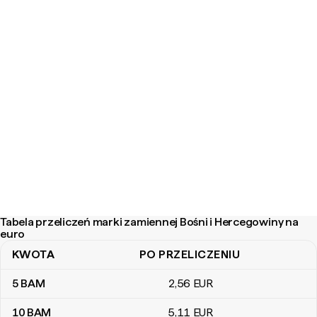
Tabela przeliczeń marki zamiennej Bośni i Hercegowiny na
euro
KWOTA
PO PRZELICZENIU
Tabela przeliczeń marki zamiennej Bośni i Hercegowiny na euro
5
BAM
2
,56
EUR
10
BAM
5
,11
EUR