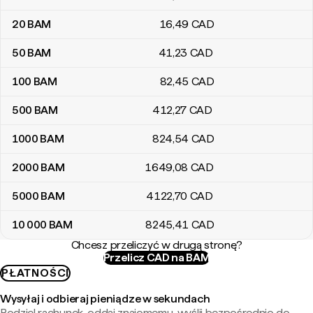
20
BAM
16
,49
CAD
50
BAM
41
,23
CAD
100
BAM
82
,45
CAD
500
BAM
412
,27
CAD
1000
BAM
824
,54
CAD
2000
BAM
1649
,08
CAD
5000
BAM
4122
,70
CAD
10 000
BAM
8245
,41
CAD
Chcesz przeliczyć w drugą stronę?
Przelicz CAD na BAM
PŁATNOŚCI
Wysyłaj i odbieraj pieniądze w sekundach
Podziel rachunek, oddaj znajomemu, wyślij bezpośrednio do