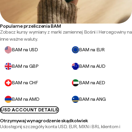
Popularne przeliczenia BAM
Zobacz kursy wymiany z marki zamiennej Bośni i Hercegowiny na
inne ważne waluty.
BAM na USD
BAM na EUR
BAM na GBP
BAM na AUD
BAM na CHF
BAM na AED
BAM na AMD
BAM na ANG
USD ACCOUNT DETAILS
Otrzymywaj wynagrodzenie skądkolwiek
Udostępnij szczegóły konta USD, EUR, MXN i BRL klientom i