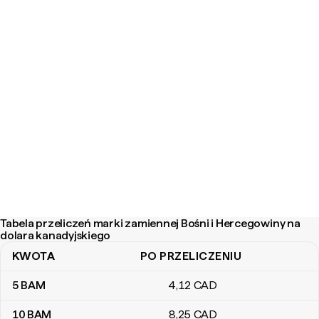
Tabela przeliczeń marki zamiennej Bośni i Hercegowiny na
dolara kanadyjskiego
KWOTA
PO PRZELICZENIU
Tabela przeliczeń marki zamiennej Bośni i Hercegowiny na dolara
5
BAM
4
,12
CAD
10
BAM
8
,25
CAD