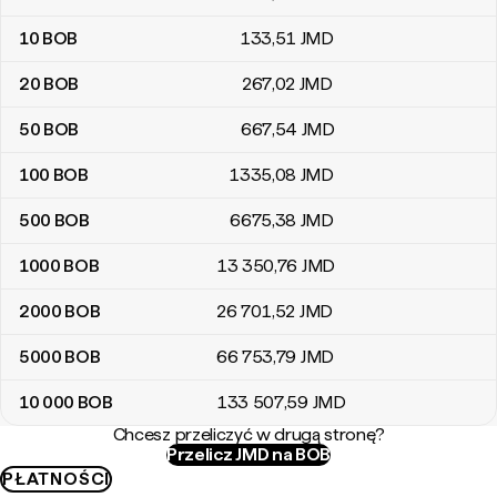
10
BOB
133
,51
JMD
20
BOB
267
,02
JMD
50
BOB
667
,54
JMD
100
BOB
1335
,08
JMD
500
BOB
6675
,38
JMD
1000
BOB
13 350
,76
JMD
2000
BOB
26 701
,52
JMD
5000
BOB
66 753
,79
JMD
10 000
BOB
133 507
,59
JMD
Chcesz przeliczyć w drugą stronę?
Przelicz JMD na BOB
PŁATNOŚCI