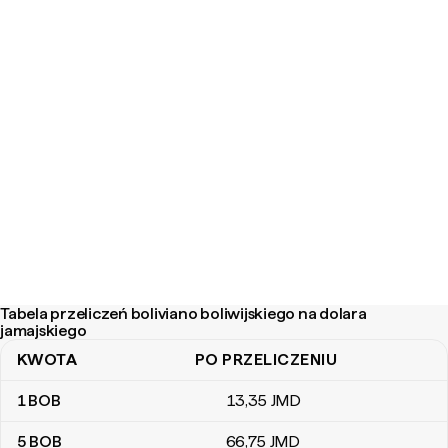
Tabela przeliczeń boliviano boliwijskiego na dolara
jamajskiego
KWOTA
PO PRZELICZENIU
Tabela przeliczeń boliviano boliwijskiego na dolara jamajskiego
1
BOB
13
,35
JMD
5
BOB
66
,75
JMD