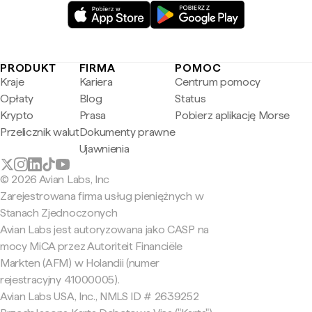
PRODUKT
FIRMA
POMOC
Kraje
Kariera
Centrum pomocy
Opłaty
Blog
Status
Krypto
Prasa
Pobierz aplikację Morse
Przelicznik walut
Dokumenty prawne
Ujawnienia
© 2026 Avian Labs, Inc
Zarejestrowana firma usług pieniężnych w
Stanach Zjednoczonych
Avian Labs jest autoryzowana jako CASP na
mocy MiCA przez Autoriteit Financiële
Markten (AFM) w Holandii (numer
rejestracyjny 41000005).
Avian Labs USA, Inc., NMLS ID # 2639252