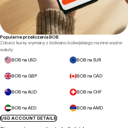
Popularne przeliczenia BOB
Zobacz kursy wymiany z boliviano boliwijskiego na inne ważne
waluty.
BOB na USD
BOB na EUR
BOB na GBP
BOB na CAD
BOB na AUD
BOB na CHF
BOB na AED
BOB na AMD
USD ACCOUNT DETAILS