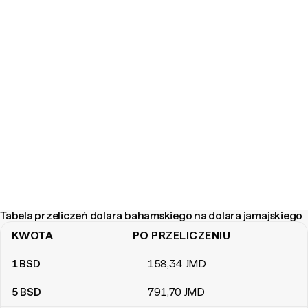
Tabela przeliczeń dolara bahamskiego na dolara jamajskiego
KWOTA
PO PRZELICZENIU
Tabela przeliczeń dolara bahamskiego na dolara jamajskiego
1
BSD
158
,34
JMD
5
BSD
791
,70
JMD