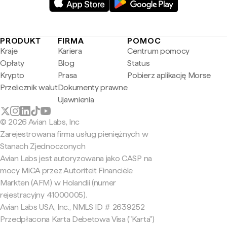
PRODUKT
FIRMA
POMOC
Kraje
Kariera
Centrum pomocy
Opłaty
Blog
Status
Krypto
Prasa
Pobierz aplikację Morse
Przelicznik walut
Dokumenty prawne
Ujawnienia
© 2026 Avian Labs, Inc
Zarejestrowana firma usług pieniężnych w
Stanach Zjednoczonych
Avian Labs jest autoryzowana jako CASP na
mocy MiCA przez Autoriteit Financiële
Markten (AFM) w Holandii (numer
rejestracyjny 41000005).
Avian Labs USA, Inc., NMLS ID # 2639252
Przedpłacona Karta Debetowa Visa ("Karta")