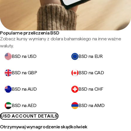
Popularne przeliczenia BSD
Zobacz kursy wymiany z dolara bahamskiego na inne ważne
waluty.
BSD na USD
BSD na EUR
BSD na GBP
BSD na CAD
BSD na AUD
BSD na CHF
BSD na AED
BSD na AMD
USD ACCOUNT DETAILS
Otrzymywaj wynagrodzenie skądkolwiek