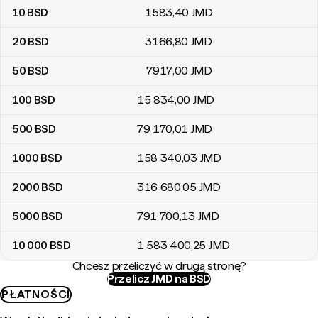
10
BSD
1583
,40
JMD
20
BSD
3166
,80
JMD
50
BSD
7917
,00
JMD
100
BSD
15 834
,00
JMD
500
BSD
79 170
,01
JMD
1000
BSD
158 340
,03
JMD
2000
BSD
316 680
,05
JMD
5000
BSD
791 700
,13
JMD
10 000
BSD
1 583 400
,25
JMD
Chcesz przeliczyć w drugą stronę?
Przelicz JMD na BSD
PŁATNOŚCI