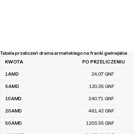
Tabela przeliczeń drama armeńskiego na franki gwinejskie
KWOTA
PO PRZELICZENIU
Tabela przeliczeń drama armeńskiego na franki gwinejskie
1
AMD
24
,07
GNF
5
AMD
120
,35
GNF
10
AMD
240
,71
GNF
20
AMD
481
,42
GNF
50
AMD
1203
,55
GNF