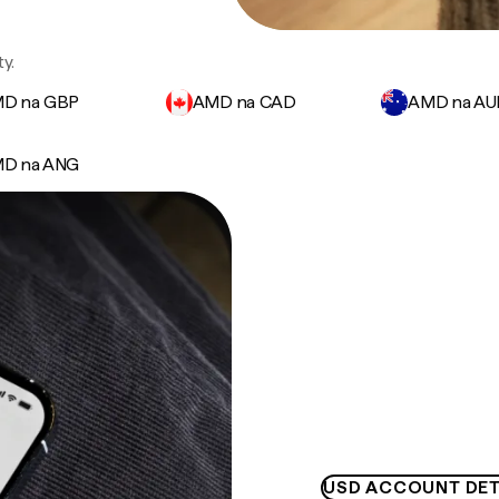
y.
D na GBP
AMD na CAD
AMD na A
D na ANG
USD ACCOUNT DET