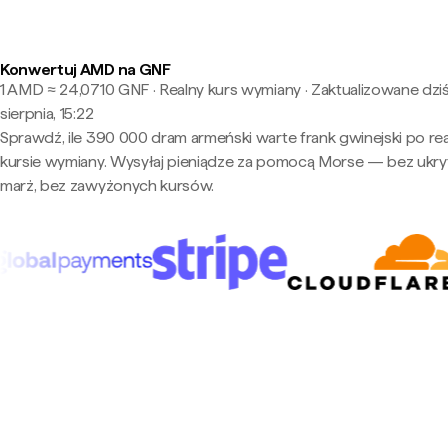
Konwertuj AMD na GNF
1 AMD ≈ 24,0710 GNF · Realny kurs wymiany
·
Zaktualizowane dziś
sierpnia, 15:22
Sprawdź, ile 390 000 dram armeński warte frank gwinejski po re
kursie wymiany. Wysyłaj pieniądze za pomocą Morse — bez ukry
marż, bez zawyżonych kursów.