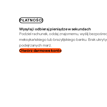
PŁATNOŚCI
Wysyłaj i odbieraj pieniądze w sekundach
Podziel rachunek, oddaj znajomemu, wyślij bezpośre
meksykańskiego lub brazylijskiego banku. Brak ukryty
podejrzanych marż.
Otwórz darmowe konto