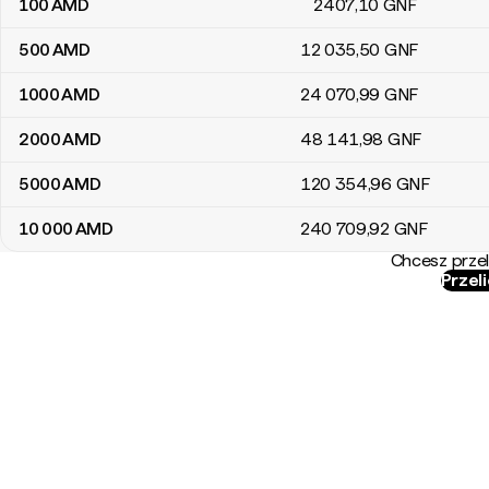
100
AMD
2407
,10
GNF
500
AMD
12 035
,50
GNF
1000
AMD
24 070
,99
GNF
2000
AMD
48 141
,98
GNF
5000
AMD
120 354
,96
GNF
10 000
AMD
240 709
,92
GNF
Chcesz przel
Przel