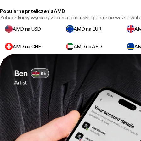
Popularne przeliczenia AMD
Zobacz kursy wymiany z drama armeńskiego na inne ważne walut
AMD na USD
AMD na EUR
AM
AMD na CHF
AMD na AED
AM