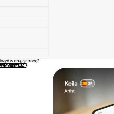
iczyć w drugą stronę?
icz GNF na AMD