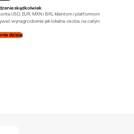
zenie skądkolwiek
onta USD, EUR, MXN i BRL klientom i platformom
wać wynagrodzenie jak lokalna osoba, na całym
ie dzisiaj