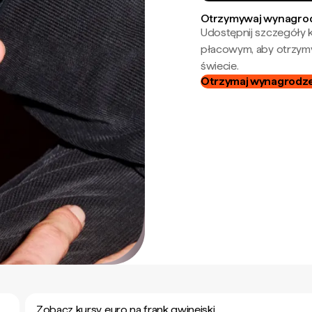
Otrzymywaj wynagrod
Udostępnij szczegóły k
płacowym, aby otrzymy
świecie.
Otrzymaj wynagrodzen
Zobacz kursy euro na frank gwinejski