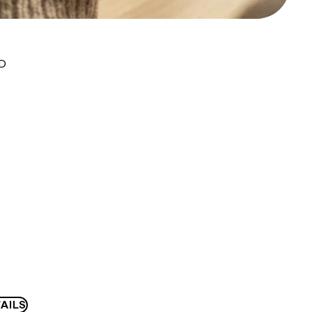
UD
AILS