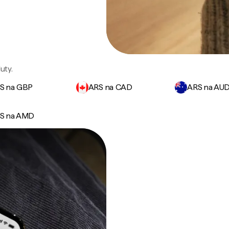
uty.
S na GBP
ARS na CAD
ARS na AU
S na AMD