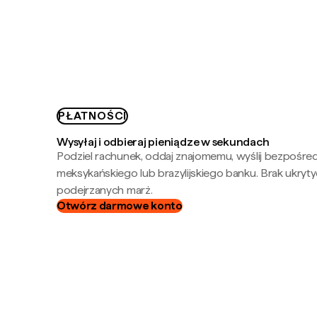
PŁATNOŚCI
Wysyłaj i odbieraj pieniądze w sekundach
Podziel rachunek, oddaj znajomemu, wyślij bezpośre
meksykańskiego lub brazylijskiego banku. Brak ukryty
podejrzanych marż.
Otwórz darmowe konto