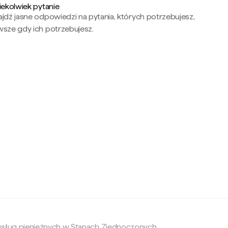
iekolwiek pytanie
jdź jasne odpowiedzi na pytania, których potrzebujesz,
wsze gdy ich potrzebujesz.
c
 usług pieniężnych w Stanach Zjednoczonych