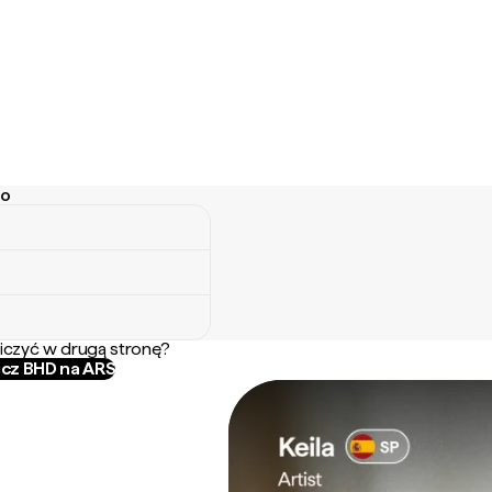
go
iczyć w drugą stronę?
icz BHD na ARS