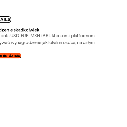
AILS
zenie skądkolwiek
onta USD, EUR, MXN i BRL klientom i platformom
wać wynagrodzenie jak lokalna osoba, na całym
ie dzisiaj