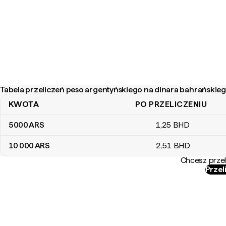
Tabela przeliczeń peso argentyńskiego na dinara bahrańskie
KWOTA
PO PRZELICZENIU
Tabela przeliczeń peso argentyńskiego na dinara bahrańskiego
5000
ARS
1
,25
BHD
10 000
ARS
2
,51
BHD
Chcesz przel
Przel