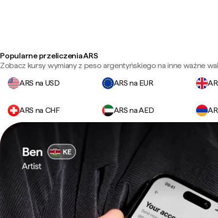
Popularne przeliczenia ARS
Zobacz kursy wymiany z peso argentyńskiego na inne ważne wal
ARS na USD
ARS na EUR
AR
ARS na CHF
ARS na AED
AR