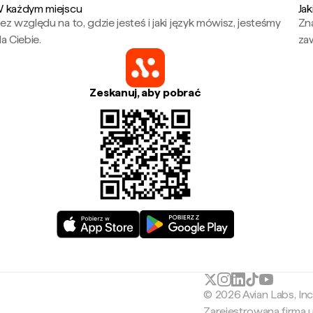
 każdym miejscu
Jak
ez względu na to, gdzie jesteś i jaki język mówisz, jesteśmy
Zna
la Ciebie.
za
Zeskanuj, aby pobrać
© 2026 Avian Labs, In
Zarejestrowana firma