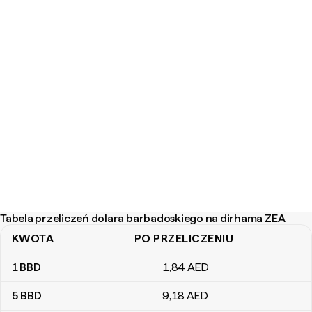
Tabela przeliczeń dolara barbadoskiego na dirhama ZEA
KWOTA
PO PRZELICZENIU
Tabela przeliczeń dolara barbadoskiego na dirhama ZEA
1
BBD
1
,84
AED
5
BBD
9
,18
AED