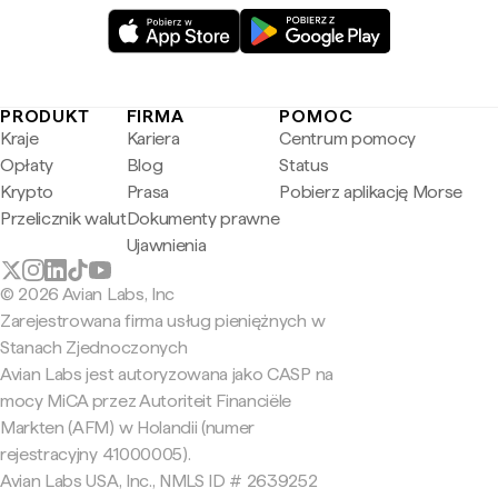
PRODUKT
FIRMA
POMOC
Kraje
Kariera
Centrum pomocy
Opłaty
Blog
Status
Krypto
Prasa
Pobierz aplikację Morse
Przelicznik walut
Dokumenty prawne
Ujawnienia
© 2026 Avian Labs, Inc
Zarejestrowana firma usług pieniężnych w
Stanach Zjednoczonych
Avian Labs jest autoryzowana jako CASP na
mocy MiCA przez Autoriteit Financiële
Markten (AFM) w Holandii (numer
rejestracyjny 41000005).
Avian Labs USA, Inc., NMLS ID # 2639252