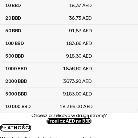
10
BBD
18
,37
AED
20
BBD
36
,73
AED
50
BBD
91
,83
AED
100
BBD
183
,66
AED
500
BBD
918
,30
AED
1000
BBD
1836
,60
AED
2000
BBD
3673
,20
AED
5000
BBD
9183
,00
AED
10 000
BBD
18 366
,00
AED
Chcesz przeliczyć w drugą stronę?
Przelicz AED na BBD
PŁATNOŚCI