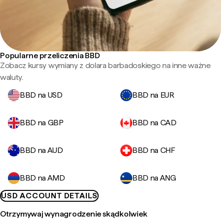
Popularne przeliczenia BBD
Zobacz kursy wymiany z dolara barbadoskiego na inne ważne
waluty.
BBD na USD
BBD na EUR
BBD na GBP
BBD na CAD
BBD na AUD
BBD na CHF
BBD na AMD
BBD na ANG
USD ACCOUNT DETAILS
Otrzymywaj wynagrodzenie skądkolwiek