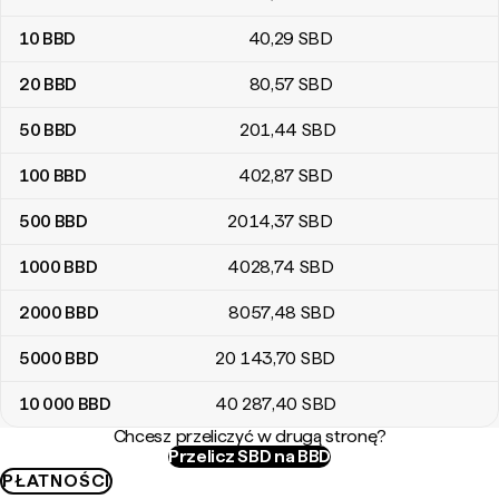
10
BBD
40
,29
SBD
20
BBD
80
,57
SBD
50
BBD
201
,44
SBD
100
BBD
402
,87
SBD
500
BBD
2014
,37
SBD
1000
BBD
4028
,74
SBD
2000
BBD
8057
,48
SBD
5000
BBD
20 143
,70
SBD
10 000
BBD
40 287
,40
SBD
Chcesz przeliczyć w drugą stronę?
Przelicz SBD na BBD
PŁATNOŚCI