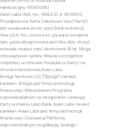
Markten (AFM) w Holandii (numer
rejestracyjny 41000005).
Avian Labs USA, Inc., NMLS ID # 2639252
Przedpłacona Karta Debetowa Visa ("Karta")
jest wydawana przez Lead Bank na licencji
Visa U.S.A. Inc. i może być używana wszędzie
tam, gdzie akceptowana jest Visa. Aby złożyć
wniosek, musisz mieć ukończone 18 lat. Mogą
obowiązywać opłaty. Więcej szczegółów
znajdziesz w Umowie Posiadacza Karty i na
stronie internetowej Avian Labs.
Bridge Ventures LLC ("Bridge") nie jest
bankiem. Bridge jest firmą technologii
finansowej i Menedżerem Programu
odpowiedzialnym za zarządzanie i obsługę
Karty w imieniu Lead Bank. Avian Labs nie jest
bankiem. Avian Labs jest firmą technologii
finansowej i Dostawcą Platformy
odpowiedzialnym za aplikację, dostęp i