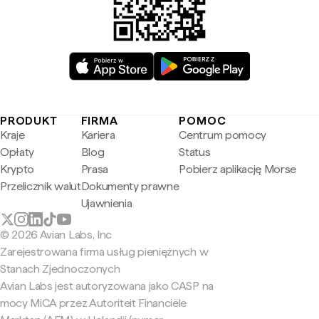
PRODUKT
FIRMA
POMOC
Kraje
Kariera
Centrum pomocy
Opłaty
Blog
Status
Krypto
Prasa
Pobierz aplikację Morse
Przelicznik walut
Dokumenty prawne
Ujawnienia
© 2026 Avian Labs, Inc
Zarejestrowana firma usług pieniężnych w
Stanach Zjednoczonych
Avian Labs jest autoryzowana jako CASP na
mocy MiCA przez Autoriteit Financiële