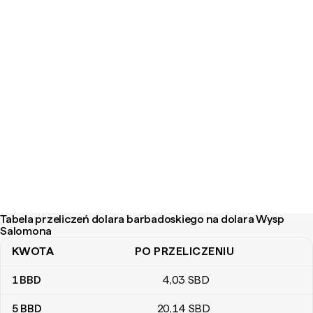
Tabela przeliczeń dolara barbadoskiego na dolara Wysp
Salomona
KWOTA
PO PRZELICZENIU
Tabela przeliczeń dolara barbadoskiego na dolara Wysp Salomo
1
BBD
4
,03
SBD
5
BBD
20
,14
SBD