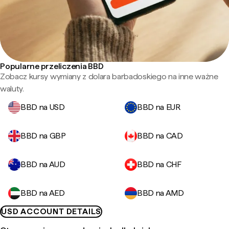
Popularne przeliczenia BBD
Zobacz kursy wymiany z dolara barbadoskiego na inne ważne
waluty.
BBD na USD
BBD na EUR
BBD na GBP
BBD na CAD
BBD na AUD
BBD na CHF
BBD na AED
BBD na AMD
USD ACCOUNT DETAILS