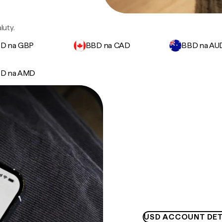
uty.
D na GBP
BBD na CAD
BBD na AU
D na AMD
USD ACCOUNT DET