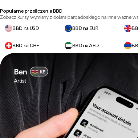
Popularne przeliczenia BBD
Zobacz kursy wymiany z dolara barbadoskiego na inne ważne wal
BBD na USD
BBD na EUR
BB
BBD na CHF
BBD na AED
BB