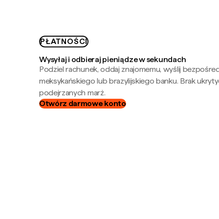
PŁATNOŚCI
Wysyłaj i odbieraj pieniądze w sekundach
Podziel rachunek, oddaj znajomemu, wyślij bezpośre
meksykańskiego lub brazylijskiego banku. Brak ukryty
podejrzanych marż.
Otwórz darmowe konto