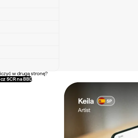
iczyć w drugą stronę?
icz SCR na BBD