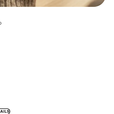
D
AILS