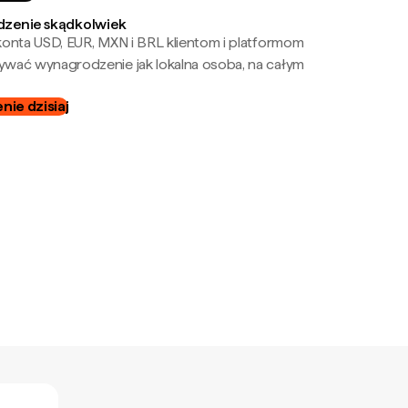
zenie skądkolwiek
onta USD, EUR, MXN i BRL klientom i platformom
wać wynagrodzenie jak lokalna osoba, na całym
ie dzisiaj