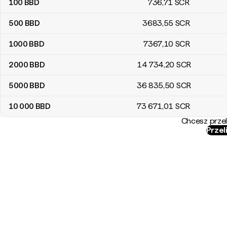
100
BBD
736
,71
SCR
500
BBD
3683
,55
SCR
1000
BBD
7367
,10
SCR
2000
BBD
14 734
,20
SCR
5000
BBD
36 835
,50
SCR
10 000
BBD
73 671
,01
SCR
Chcesz przel
Przel