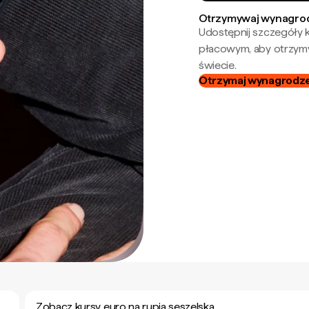
Otrzymywaj wynagrod
Udostępnij szczegóły k
płacowym, aby otrzymy
świecie.
Otrzymaj wynagrodzen
Zobacz kursy euro na rupia seszelska