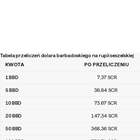
Tabela przeliczeń dolara barbadoskiego na rupii seszelskiej
KWOTA
PO PRZELICZENIU
Tabela przeliczeń dolara barbadoskiego na rupii seszelskiej
1
BBD
7
,37
SCR
5
BBD
36
,84
SCR
10
BBD
73
,67
SCR
20
BBD
147
,34
SCR
50
BBD
368
,36
SCR