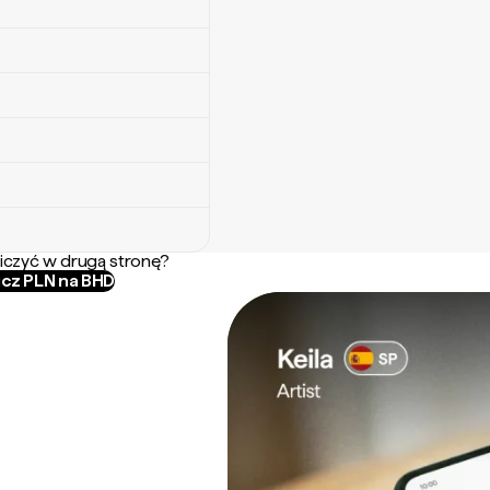
iczyć w drugą stronę?
icz PLN na BHD