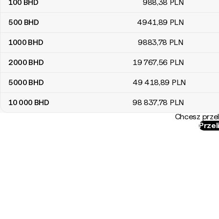
100
BHD
988
,38
PLN
500
BHD
4941
,89
PLN
1000
BHD
9883
,78
PLN
2000
BHD
19 767
,56
PLN
5000
BHD
49 418
,89
PLN
10 000
BHD
98 837
,78
PLN
Chcesz przel
Przel