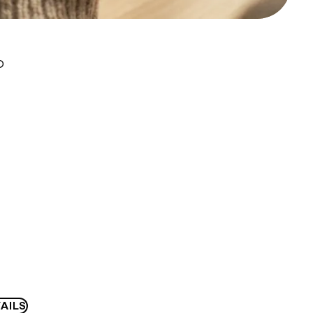
D
AILS