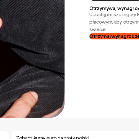
Otrzymywaj wynagrod
Udostępnij szczegóły k
płacowym, aby otrzymy
świecie.
Otrzymaj wynagrodzen
Zobacz kursy euro na złoty polski