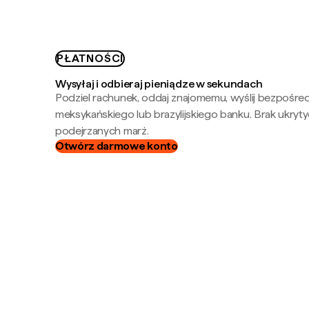
PŁATNOŚCI
Wysyłaj i odbieraj pieniądze w sekundach
Podziel rachunek, oddaj znajomemu, wyślij bezpośre
meksykańskiego lub brazylijskiego banku. Brak ukryty
podejrzanych marż.
Otwórz darmowe konto