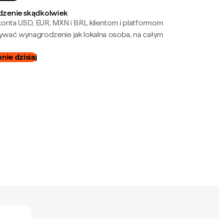
zenie skądkolwiek
onta USD, EUR, MXN i BRL klientom i platformom
wać wynagrodzenie jak lokalna osoba, na całym
ie dzisiaj