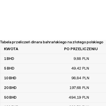
Tabela przeliczeń dinara bahrańskiego na złotego polskiego
KWOTA
PO PRZELICZENIU
Tabela przeliczeń dinara bahrańskiego na złotego polskiego
1
BHD
9
,88
PLN
5
BHD
49
,42
PLN
10
BHD
98
,84
PLN
20
BHD
197
,68
PLN
50
BHD
494
,19
PLN