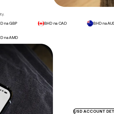
ty.
D na GBP
BHD na CAD
BHD na AU
D na AMD
USD ACCOUNT DET