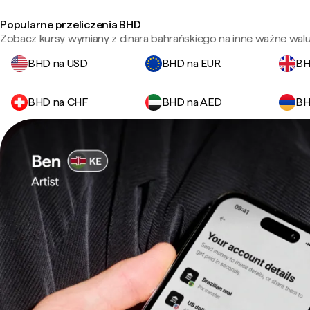
Popularne przeliczenia BHD
Zobacz kursy wymiany z dinara bahrańskiego na inne ważne walu
BHD na USD
BHD na EUR
BH
BHD na CHF
BHD na AED
BH