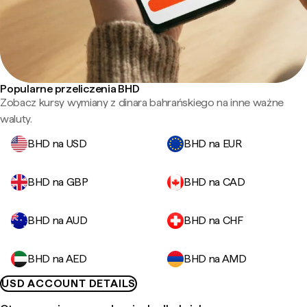
Popularne przeliczenia BHD
Zobacz kursy wymiany z dinara bahrańskiego na inne ważne
waluty.
BHD na USD
BHD na EUR
BHD na GBP
BHD na CAD
BHD na AUD
BHD na CHF
BHD na AED
BHD na AMD
USD ACCOUNT DETAILS