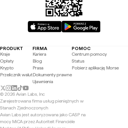
PRODUKT
FIRMA
POMOC
Kraje
Kariera
Centrum pomocy
Opłaty
Blog
Status
Krypto
Prasa
Pobierz aplikację Morse
Przelicznik walut
Dokumenty prawne
Ujawnienia
© 2026 Avian Labs, Inc
Zarejestrowana firma usług pieniężnych w
Stanach Zjednoczonych
Avian Labs jest autoryzowana jako CASP na
mocy MiCA przez Autoriteit Financiële