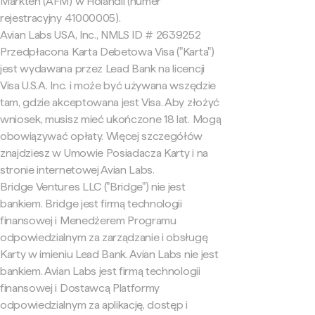
Markten (AFM) w Holandii (numer
rejestracyjny 41000005).
Avian Labs USA, Inc., NMLS ID # 2639252
Przedpłacona Karta Debetowa Visa ("Karta")
jest wydawana przez Lead Bank na licencji
Visa U.S.A. Inc. i może być używana wszędzie
tam, gdzie akceptowana jest Visa. Aby złożyć
wniosek, musisz mieć ukończone 18 lat. Mogą
obowiązywać opłaty. Więcej szczegółów
znajdziesz w Umowie Posiadacza Karty i na
stronie internetowej Avian Labs.
Bridge Ventures LLC ("Bridge") nie jest
bankiem. Bridge jest firmą technologii
finansowej i Menedżerem Programu
odpowiedzialnym za zarządzanie i obsługę
Karty w imieniu Lead Bank. Avian Labs nie jest
bankiem. Avian Labs jest firmą technologii
finansowej i Dostawcą Platformy
odpowiedzialnym za aplikację, dostęp i