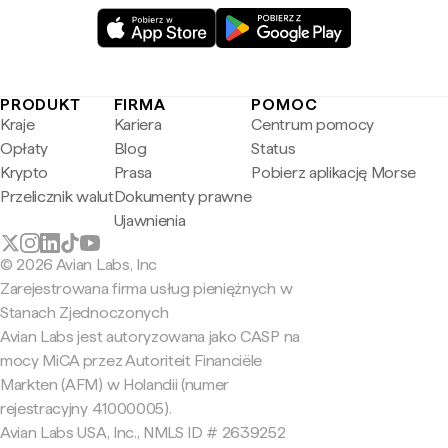
PRODUKT
FIRMA
POMOC
Kraje
Kariera
Centrum pomocy
Opłaty
Blog
Status
Krypto
Prasa
Pobierz aplikację Morse
Przelicznik walut
Dokumenty prawne
Ujawnienia
© 2026 Avian Labs, Inc
Zarejestrowana firma usług pieniężnych w
Stanach Zjednoczonych
Avian Labs jest autoryzowana jako CASP na
mocy MiCA przez Autoriteit Financiële
Markten (AFM) w Holandii (numer
rejestracyjny 41000005).
Avian Labs USA, Inc., NMLS ID # 2639252