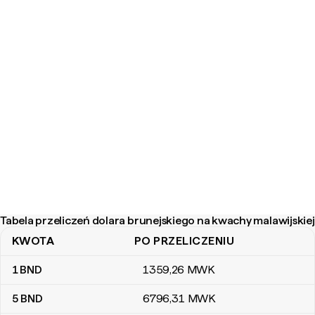
Tabela przeliczeń dolara brunejskiego na kwachy malawijskiej
KWOTA
PO PRZELICZENIU
Tabela przeliczeń dolara brunejskiego na kwachy malawijskiej
1
BND
1359
,26
MWK
5
BND
6796
,31
MWK