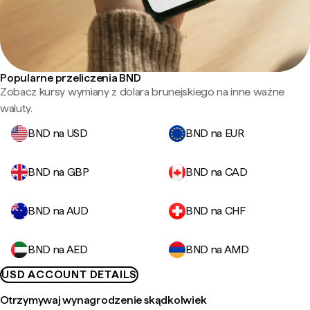
Popularne przeliczenia BND
Zobacz kursy wymiany z dolara brunejskiego na inne ważne
waluty.
BND na USD
BND na EUR
BND na GBP
BND na CAD
BND na AUD
BND na CHF
BND na AED
BND na AMD
USD ACCOUNT DETAILS
Otrzymywaj wynagrodzenie skądkolwiek