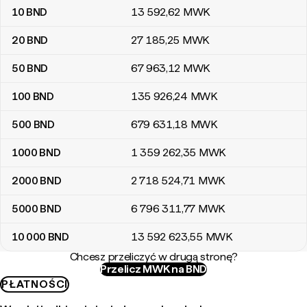
10
BND
13 592
,62
MWK
20
BND
27 185
,25
MWK
50
BND
67 963
,12
MWK
100
BND
135 926
,24
MWK
500
BND
679 631
,18
MWK
1000
BND
1 359 262
,35
MWK
2000
BND
2 718 524
,71
MWK
5000
BND
6 796 311
,77
MWK
10 000
BND
13 592 623
,55
MWK
Chcesz przeliczyć w drugą stronę?
Przelicz MWK na BND
PŁATNOŚCI