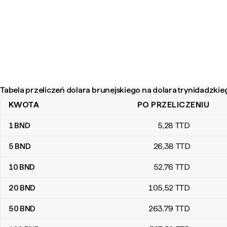
Tabela przeliczeń dolara brunejskiego na dolara trynidadzkie
KWOTA
PO PRZELICZENIU
Tabela przeliczeń dolara brunejskiego na dolara trynidadzkiego
1
BND
5
,28
TTD
5
BND
26
,38
TTD
10
BND
52
,76
TTD
20
BND
105
,52
TTD
50
BND
263
,79
TTD