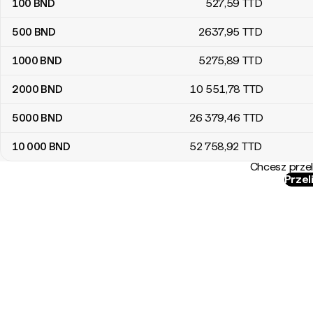
100
BND
527
,59
TTD
500
BND
2637
,95
TTD
1000
BND
5275
,89
TTD
2000
BND
10 551
,78
TTD
5000
BND
26 379
,46
TTD
10 000
BND
52 758
,92
TTD
Chcesz przel
Przel