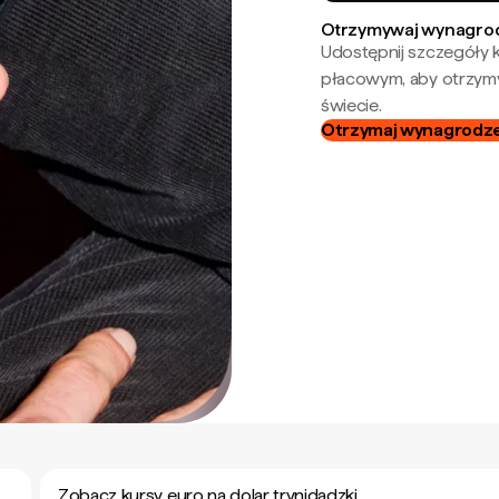
Otrzymywaj wynagrod
Udostępnij szczegóły k
płacowym, aby otrzymy
świecie.
Otrzymaj wynagrodzen
Zobacz kursy euro na dolar trynidadzki