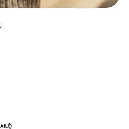
D
AILS