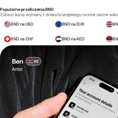
Popularne przeliczenia BND
Zobacz kursy wymiany z dolara brunejskiego na inne ważne walut
BND na USD
BND na EUR
BN
BND na CHF
BND na AED
BN