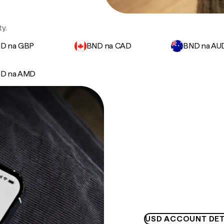
y.
D na GBP
BND na CAD
BND na AU
D na AMD
USD ACCOUNT DET