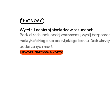
PŁATNOŚCI
Wysyłaj i odbieraj pieniądze w sekundach
Podziel rachunek, oddaj znajomemu, wyślij bezpośre
meksykańskiego lub brazylijskiego banku. Brak ukryty
podejrzanych marż.
Otwórz darmowe konto