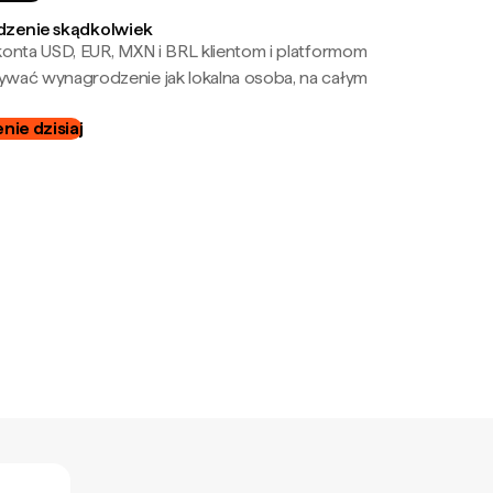
zenie skądkolwiek
onta USD, EUR, MXN i BRL klientom i platformom
wać wynagrodzenie jak lokalna osoba, na całym
ie dzisiaj