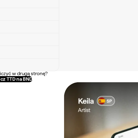
iczyć w drugą stronę?
icz TTD na BND