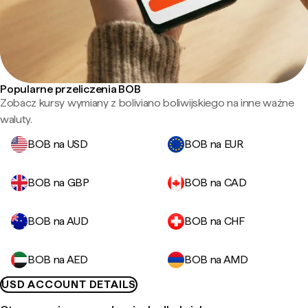
Popularne przeliczenia BOB
Zobacz kursy wymiany z boliviano boliwijskiego na inne ważne
waluty.
BOB na USD
BOB na EUR
BOB na GBP
BOB na CAD
BOB na AUD
BOB na CHF
BOB na AED
BOB na AMD
USD ACCOUNT DETAILS