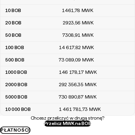
10
BOB
1461
,78
MWK
20
BOB
2923
,56
MWK
50
BOB
7308
,91
MWK
100
BOB
14 617
,82
MWK
500
BOB
73 089
,09
MWK
1000
BOB
146 178
,17
MWK
2000
BOB
292 356
,35
MWK
5000
BOB
730 890
,87
MWK
10 000
BOB
1 461 781
,73
MWK
Chcesz przeliczyć w drugą stronę?
Przelicz MWK na BOB
PŁATNOŚCI