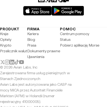
PRODUKT
FIRMA
POMOC
Kraje
Kariera
Centrum pomocy
Opłaty
Blog
Status
Krypto
Prasa
Pobierz aplikację Morse
Przelicznik walut
Dokumenty prawne
Ujawnienia
© 2026 Avian Labs, Inc
Zarejestrowana firma usług pieniężnych w
Stanach Zjednoczonych
Avian Labs jest autoryzowana jako CASP na
mocy MiCA przez Autoriteit Financiële
Markten (AFM) w Holandii (numer
rejestracyjny 41000005).