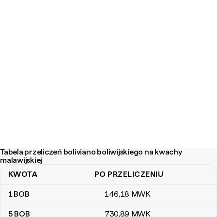
Tabela przeliczeń boliviano boliwijskiego na kwachy
malawijskiej
KWOTA
PO PRZELICZENIU
Tabela przeliczeń boliviano boliwijskiego na kwachy malawijskiej
1
BOB
146
,18
MWK
5
BOB
730
,89
MWK