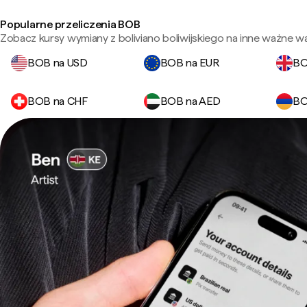
Popularne przeliczenia BOB
Zobacz kursy wymiany z boliviano boliwijskiego na inne ważne wa
BOB na USD
BOB na EUR
BO
BOB na CHF
BOB na AED
BO