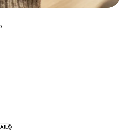
D
AILS