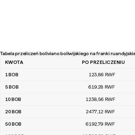
Tabela przeliczeń boliviano boliwijskiego na franki ruandyjski
KWOTA
PO PRZELICZENIU
Tabela przeliczeń boliviano boliwijskiego na franki ruandyjskie
1
BOB
123
,86
RWF
5
BOB
619
,28
RWF
10
BOB
1238
,56
RWF
20
BOB
2477
,12
RWF
50
BOB
6192
,79
RWF