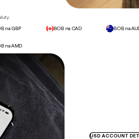
luty.
B na GBP
BOB na CAD
BOB na AU
B na AMD
USD ACCOUNT DET