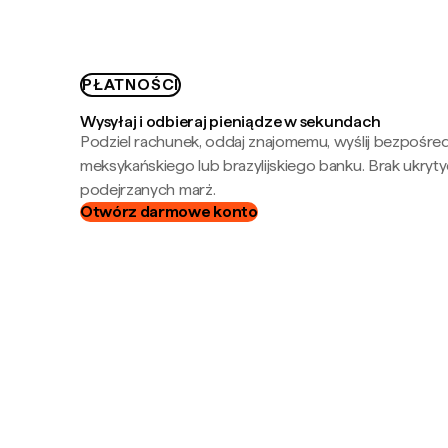
PŁATNOŚCI
Wysyłaj i odbieraj pieniądze w sekundach
Podziel rachunek, oddaj znajomemu, wyślij bezpośre
meksykańskiego lub brazylijskiego banku. Brak ukryty
podejrzanych marż.
Otwórz darmowe konto