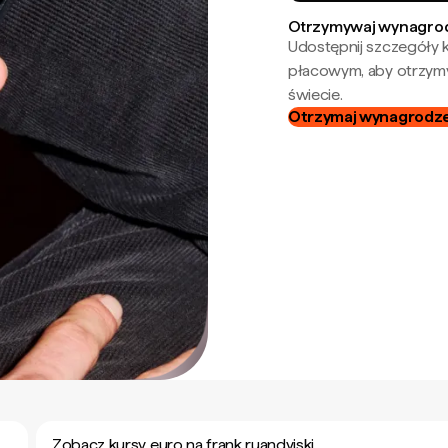
Otrzymywaj wynagrod
Udostępnij szczegóły k
płacowym, aby otrzymy
świecie.
Otrzymaj wynagrodzen
Zobacz kursy euro na frank ruandyjski