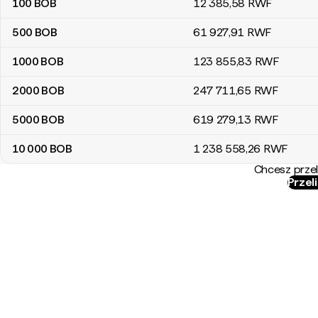
100
BOB
12 385
,58
RWF
500
BOB
61 927
,91
RWF
1000
BOB
123 855
,83
RWF
2000
BOB
247 711
,65
RWF
5000
BOB
619 279
,13
RWF
10 000
BOB
1 238 558
,26
RWF
Chcesz przel
Przel