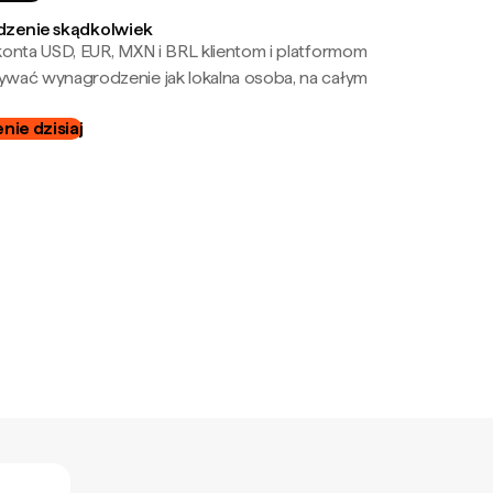
zenie skądkolwiek
onta USD, EUR, MXN i BRL klientom i platformom
wać wynagrodzenie jak lokalna osoba, na całym
ie dzisiaj