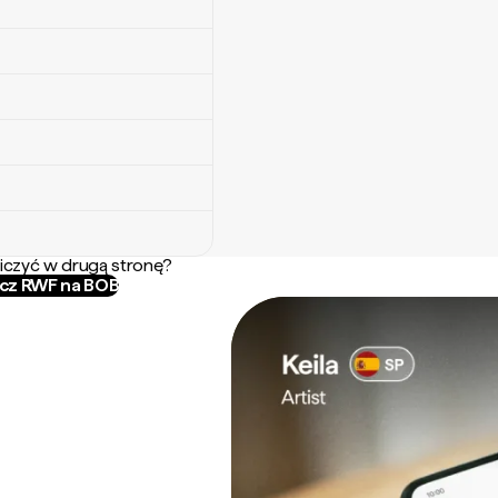
iczyć w drugą stronę?
icz RWF na BOB