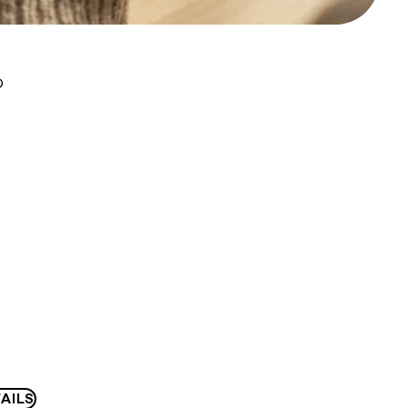
D
AILS