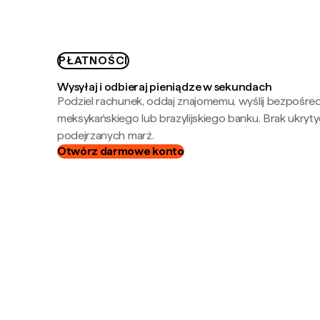
PŁATNOŚCI
Wysyłaj i odbieraj pieniądze w sekundach
Podziel rachunek, oddaj znajomemu, wyślij bezpośre
meksykańskiego lub brazylijskiego banku. Brak ukryty
podejrzanych marż.
Otwórz darmowe konto