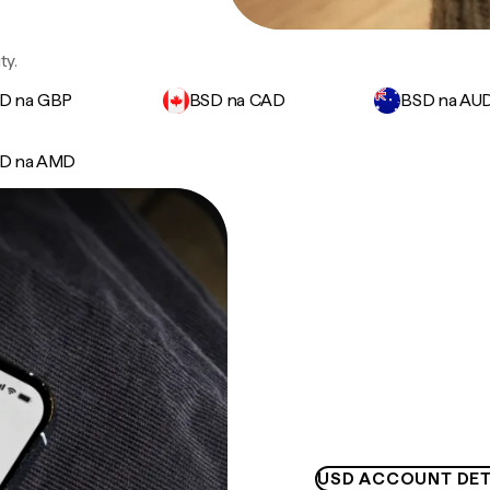
ty.
D na GBP
BSD na CAD
BSD na AU
D na AMD
USD ACCOUNT DET