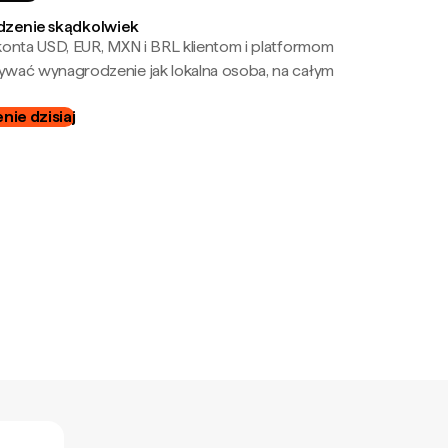
zenie skądkolwiek
onta USD, EUR, MXN i BRL klientom i platformom
wać wynagrodzenie jak lokalna osoba, na całym
ie dzisiaj