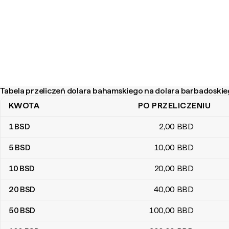
Tabela przeliczeń dolara bahamskiego na dolara barbadoski
KWOTA
PO PRZELICZENIU
Tabela przeliczeń dolara bahamskiego na dolara barbadoskiego
1
BSD
2
,00
BBD
5
BSD
10
,00
BBD
10
BSD
20
,00
BBD
20
BSD
40
,00
BBD
50
BSD
100
,00
BBD