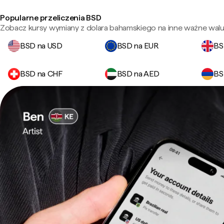
Popularne przeliczenia BSD
Zobacz kursy wymiany z dolara bahamskiego na inne ważne walu
BSD na USD
BSD na EUR
BS
BSD na CHF
BSD na AED
BS