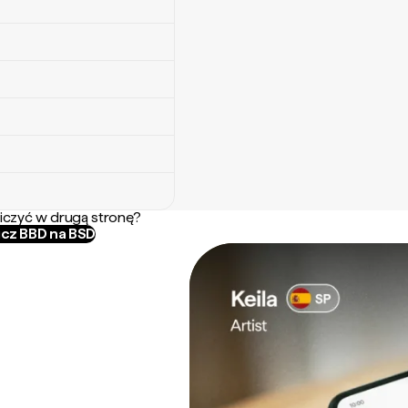
iczyć w drugą stronę?
icz BBD na BSD