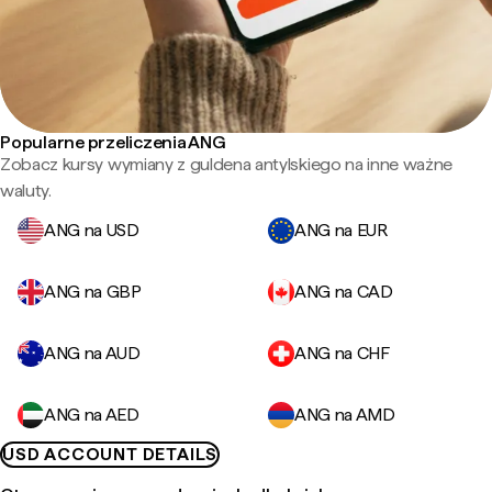
Popularne przeliczenia ANG
Zobacz kursy wymiany z guldena antylskiego na inne ważne
waluty.
ANG na USD
ANG na EUR
ANG na GBP
ANG na CAD
ANG na AUD
ANG na CHF
ANG na AED
ANG na AMD
USD ACCOUNT DETAILS