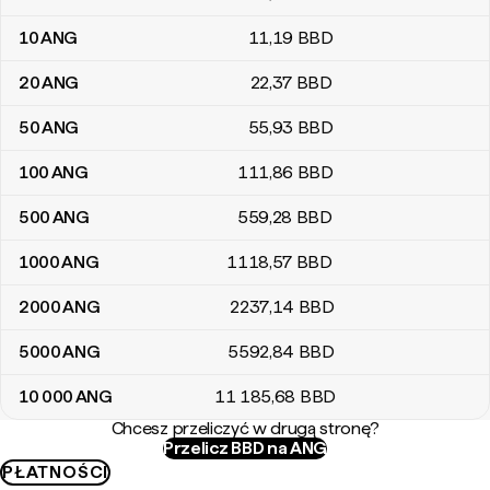
10
ANG
11
,19
BBD
20
ANG
22
,37
BBD
50
ANG
55
,93
BBD
100
ANG
111
,86
BBD
500
ANG
559
,28
BBD
1000
ANG
1118
,57
BBD
2000
ANG
2237
,14
BBD
5000
ANG
5592
,84
BBD
10 000
ANG
11 185
,68
BBD
Chcesz przeliczyć w drugą stronę?
Przelicz BBD na ANG
PŁATNOŚCI