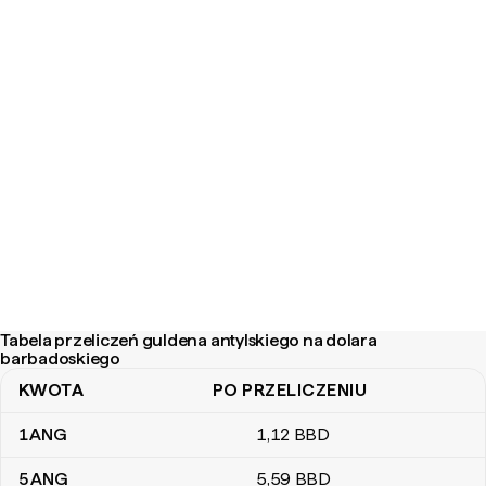
Tabela przeliczeń guldena antylskiego na dolara
barbadoskiego
KWOTA
PO PRZELICZENIU
Tabela przeliczeń guldena antylskiego na dolara barbadoskiego
1
ANG
1
,12
BBD
5
ANG
5
,59
BBD