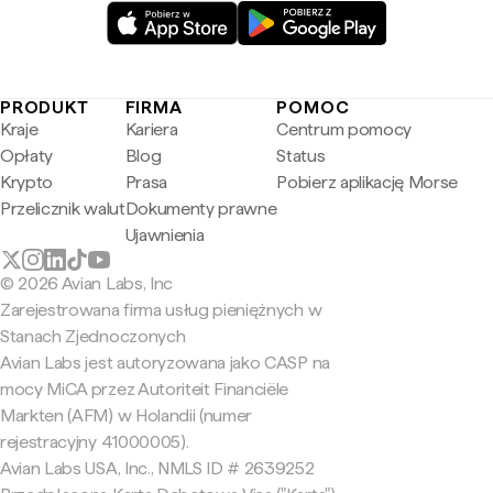
PRODUKT
FIRMA
POMOC
Kraje
Kariera
Centrum pomocy
Opłaty
Blog
Status
Krypto
Prasa
Pobierz aplikację Morse
Przelicznik walut
Dokumenty prawne
Ujawnienia
© 2026 Avian Labs, Inc
Zarejestrowana firma usług pieniężnych w
Stanach Zjednoczonych
Avian Labs jest autoryzowana jako CASP na
mocy MiCA przez Autoriteit Financiële
Markten (AFM) w Holandii (numer
rejestracyjny 41000005).
Avian Labs USA, Inc., NMLS ID # 2639252