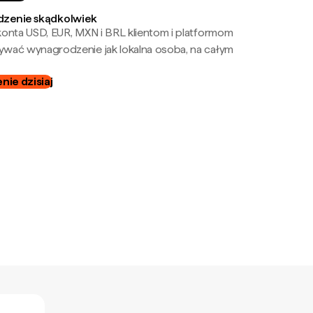
zenie skądkolwiek
onta USD, EUR, MXN i BRL klientom i platformom
wać wynagrodzenie jak lokalna osoba, na całym
ie dzisiaj