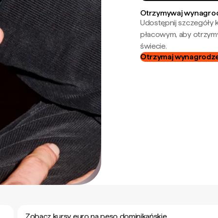
Otrzymywaj wynagrod
Udostępnij szczegóły k
płacowym, aby otrzymy
świecie.
Otrzymaj wynagrodzen
Zobacz kursy euro na peso dominikańskie