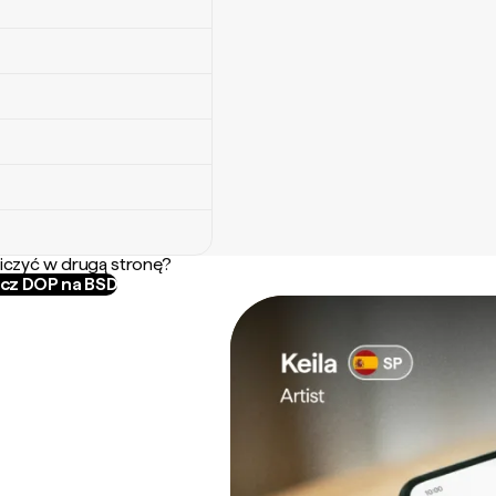
iczyć w drugą stronę?
icz DOP na BSD