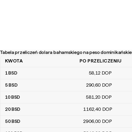
Tabela przeliczeń dolara bahamskiego na peso dominikański
KWOTA
PO PRZELICZENIU
Tabela przeliczeń dolara bahamskiego na peso dominikańskiego
1
BSD
58
,12
DOP
5
BSD
290
,60
DOP
10
BSD
581
,20
DOP
20
BSD
1162
,40
DOP
50
BSD
2906
,00
DOP