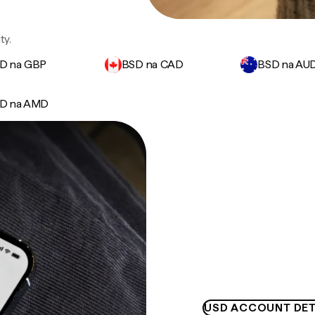
ty.
D na GBP
BSD na CAD
BSD na AU
D na AMD
USD ACCOUNT DET