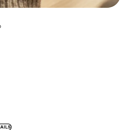
D
AILS