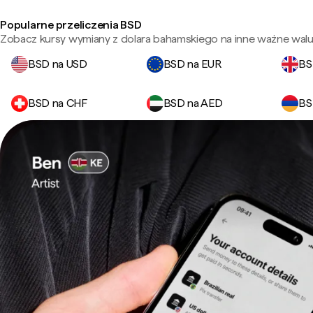
Popularne przeliczenia BSD
Zobacz kursy wymiany z dolara bahamskiego na inne ważne walu
BSD na USD
BSD na EUR
BS
BSD na CHF
BSD na AED
BS