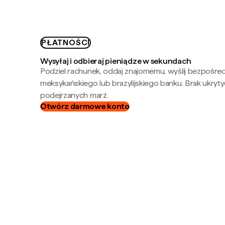
PŁATNOŚCI
Wysyłaj i odbieraj pieniądze w sekundach
Podziel rachunek, oddaj znajomemu, wyślij bezpośre
meksykańskiego lub brazylijskiego banku. Brak ukryty
podejrzanych marż.
Otwórz darmowe konto