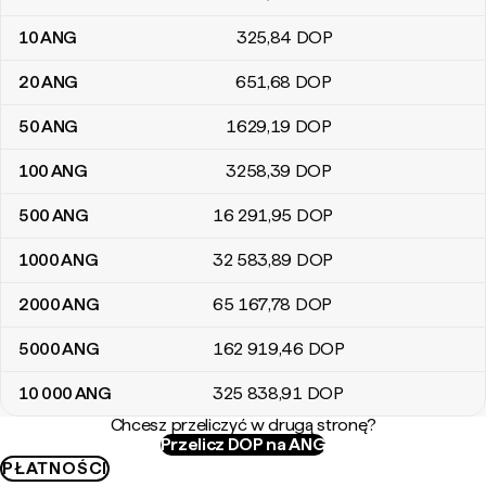
10
ANG
325
,84
DOP
20
ANG
651
,68
DOP
50
ANG
1629
,19
DOP
100
ANG
3258
,39
DOP
500
ANG
16 291
,95
DOP
1000
ANG
32 583
,89
DOP
2000
ANG
65 167
,78
DOP
5000
ANG
162 919
,46
DOP
10 000
ANG
325 838
,91
DOP
Chcesz przeliczyć w drugą stronę?
Przelicz DOP na ANG
PŁATNOŚCI