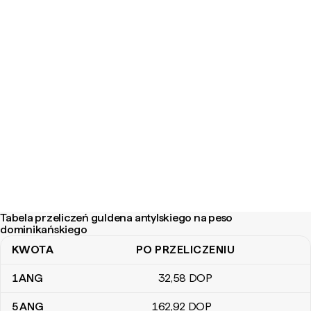
Tabela przeliczeń guldena antylskiego na peso
dominikańskiego
KWOTA
PO PRZELICZENIU
Tabela przeliczeń guldena antylskiego na peso dominikańskiego
1
ANG
32
,58
DOP
5
ANG
162
,92
DOP