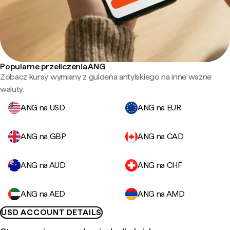
Popularne przeliczenia ANG
Zobacz kursy wymiany z guldena antylskiego na inne ważne
waluty.
ANG na USD
ANG na EUR
ANG na GBP
ANG na CAD
ANG na AUD
ANG na CHF
ANG na AED
ANG na AMD
USD ACCOUNT DETAILS