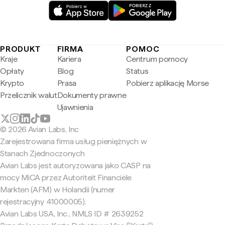
PRODUKT
FIRMA
POMOC
Kraje
Kariera
Centrum pomocy
Opłaty
Blog
Status
Krypto
Prasa
Pobierz aplikację Morse
Przelicznik walut
Dokumenty prawne
Ujawnienia
© 2026 Avian Labs, Inc
Zarejestrowana firma usług pieniężnych w
Stanach Zjednoczonych
Avian Labs jest autoryzowana jako CASP na
mocy MiCA przez Autoriteit Financiële
Markten (AFM) w Holandii (numer
rejestracyjny 41000005).
Avian Labs USA, Inc., NMLS ID # 2639252