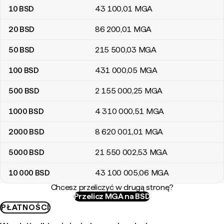
10
BSD
43 100
,01
MGA
20
BSD
86 200
,01
MGA
50
BSD
215 500
,03
MGA
100
BSD
431 000
,05
MGA
500
BSD
2 155 000
,25
MGA
1000
BSD
4 310 000
,51
MGA
2000
BSD
8 620 001
,01
MGA
5000
BSD
21 550 002
,53
MGA
10 000
BSD
43 100 005
,06
MGA
Chcesz przeliczyć w drugą stronę?
Przelicz MGA na BSD
PŁATNOŚCI