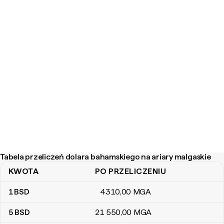
Tabela przeliczeń dolara bahamskiego na ariary malgaskie
KWOTA
PO PRZELICZENIU
Tabela przeliczeń dolara bahamskiego na ariary malgaskie
1
BSD
4310
,00
MGA
5
BSD
21 550
,00
MGA