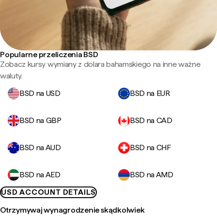
Popularne przeliczenia BSD
Zobacz kursy wymiany z dolara bahamskiego na inne ważne
waluty.
BSD na USD
BSD na EUR
BSD na GBP
BSD na CAD
BSD na AUD
BSD na CHF
BSD na AED
BSD na AMD
USD ACCOUNT DETAILS
Otrzymywaj wynagrodzenie skądkolwiek