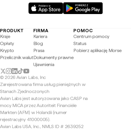
PRODUKT
FIRMA
POMOC
Kraje
Kariera
Centrum pomocy
Opłaty
Blog
Status
Krypto
Prasa
Pobierz aplikację Morse
Przelicznik walut
Dokumenty prawne
Ujawnienia
© 2026 Avian Labs, Inc
Zarejestrowana firma usług pieniężnych w
Stanach Zjednoczonych
Avian Labs jest autoryzowana jako CASP na
mocy MiCA przez Autoriteit Financiële
Markten (AFM) w Holandii (numer
rejestracyjny 41000005).
Avian Labs USA, Inc., NMLS ID # 2639252