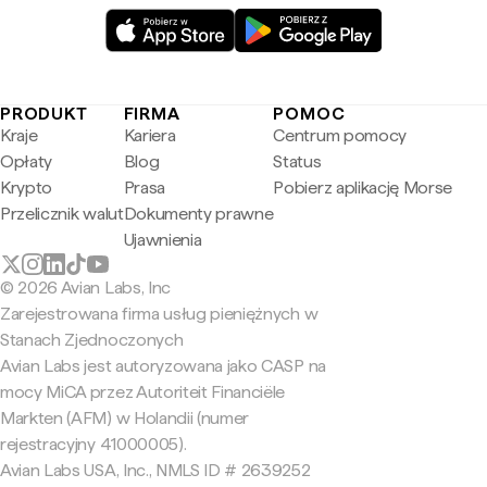
PRODUKT
FIRMA
POMOC
Kraje
Kariera
Centrum pomocy
Opłaty
Blog
Status
Krypto
Prasa
Pobierz aplikację Morse
Przelicznik walut
Dokumenty prawne
Ujawnienia
© 2026 Avian Labs, Inc
Zarejestrowana firma usług pieniężnych w
Stanach Zjednoczonych
Avian Labs jest autoryzowana jako CASP na
mocy MiCA przez Autoriteit Financiële
Markten (AFM) w Holandii (numer
rejestracyjny 41000005).
Avian Labs USA, Inc., NMLS ID # 2639252