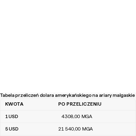
Tabela przeliczeń dolara amerykańskiego na ariary malgaskie
KWOTA
PO PRZELICZENIU
Tabela przeliczeń dolara amerykańskiego na ariary malgaskie
1
USD
4308
,00
MGA
5
USD
21 540
,00
MGA