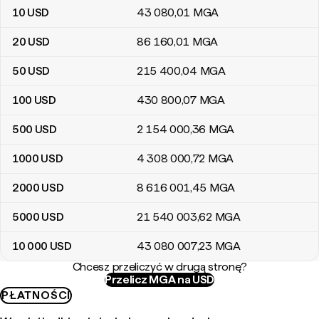
10
USD
43 080
,01
MGA
20
USD
86 160
,01
MGA
50
USD
215 400
,04
MGA
100
USD
430 800
,07
MGA
500
USD
2 154 000
,36
MGA
1000
USD
4 308 000
,72
MGA
2000
USD
8 616 001
,45
MGA
5000
USD
21 540 003
,62
MGA
10 000
USD
43 080 007
,23
MGA
Chcesz przeliczyć w drugą stronę?
Przelicz MGA na USD
PŁATNOŚCI