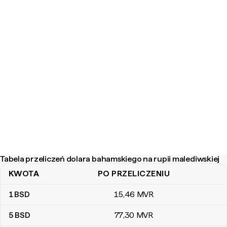
Tabela przeliczeń dolara bahamskiego na rupii malediwskiej
KWOTA
PO PRZELICZENIU
Tabela przeliczeń dolara bahamskiego na rupii malediwskiej
1
BSD
15
,46
MVR
5
BSD
77
,30
MVR