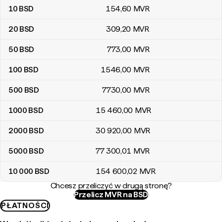
10
BSD
154
,60
MVR
20
BSD
309
,20
MVR
50
BSD
773
,00
MVR
100
BSD
1546
,00
MVR
500
BSD
7730
,00
MVR
1000
BSD
15 460
,00
MVR
2000
BSD
30 920
,00
MVR
5000
BSD
77 300
,01
MVR
10 000
BSD
154 600
,02
MVR
Chcesz przeliczyć w drugą stronę?
Przelicz MVR na BSD
PŁATNOŚCI