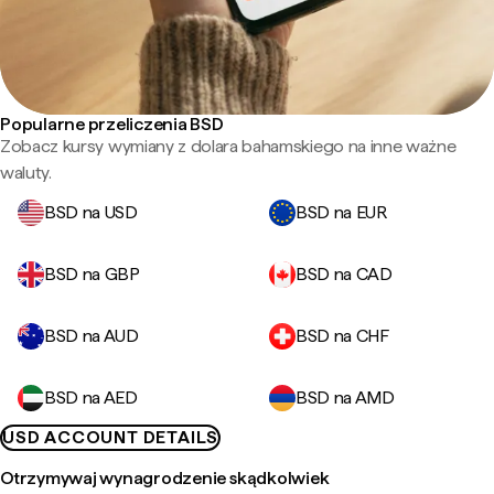
Popularne przeliczenia BSD
Zobacz kursy wymiany z dolara bahamskiego na inne ważne
waluty.
BSD na USD
BSD na EUR
BSD na GBP
BSD na CAD
BSD na AUD
BSD na CHF
BSD na AED
BSD na AMD
USD ACCOUNT DETAILS
Otrzymywaj wynagrodzenie skądkolwiek