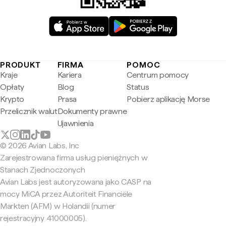
PRODUKT
FIRMA
POMOC
Kraje
Kariera
Centrum pomocy
Opłaty
Blog
Status
Krypto
Prasa
Pobierz aplikację Morse
Przelicznik walut
Dokumenty prawne
Ujawnienia
© 2026 Avian Labs, Inc
Zarejestrowana firma usług pieniężnych w
Stanach Zjednoczonych
Avian Labs jest autoryzowana jako CASP na
mocy MiCA przez Autoriteit Financiële
Markten (AFM) w Holandii (numer
rejestracyjny 41000005).