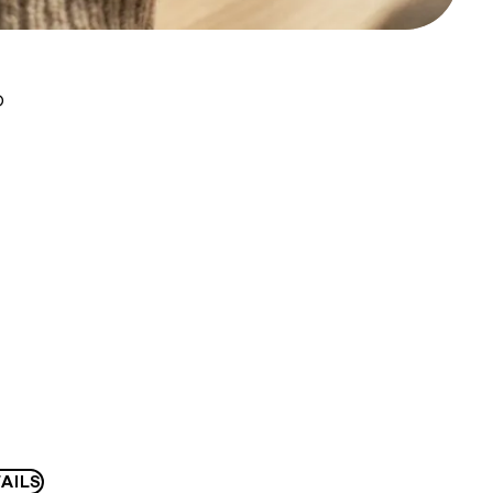
D
AILS