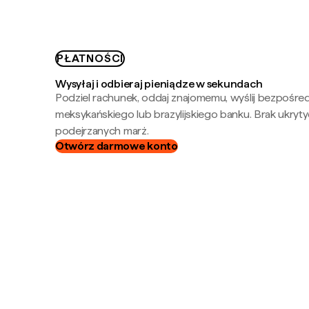
PŁATNOŚCI
Wysyłaj i odbieraj pieniądze w sekundach
Podziel rachunek, oddaj znajomemu, wyślij bezpośre
meksykańskiego lub brazylijskiego banku. Brak ukryty
podejrzanych marż.
Otwórz darmowe konto