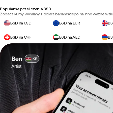
Popularne przeliczenia BSD
Zobacz kursy wymiany z dolara bahamskiego na inne ważne walu
BSD na USD
BSD na EUR
BS
BSD na CHF
BSD na AED
BS