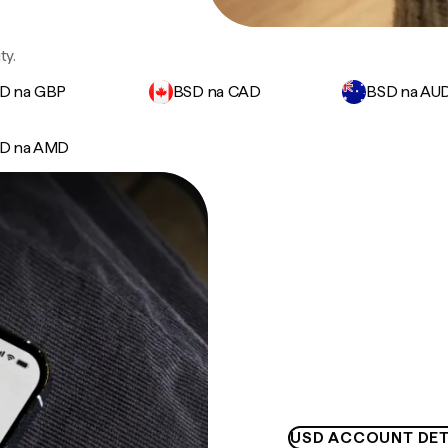
ty.
D na GBP
BSD na CAD
BSD na AU
D na AMD
USD ACCOUNT DET