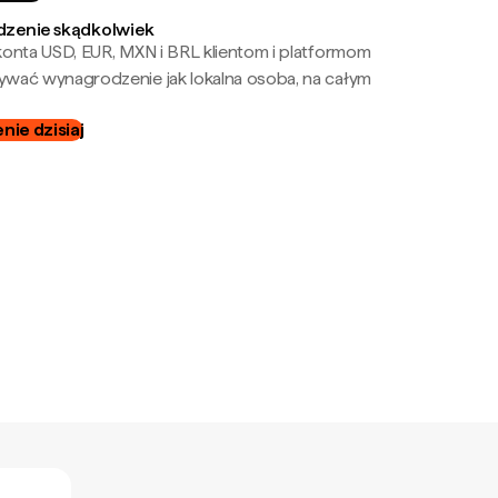
zenie skądkolwiek
onta USD, EUR, MXN i BRL klientom i platformom
wać wynagrodzenie jak lokalna osoba, na całym
ie dzisiaj