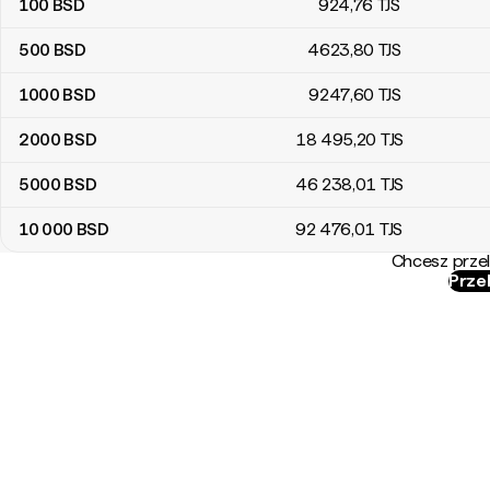
100
BSD
924
,76
TJS
500
BSD
4623
,80
TJS
1000
BSD
9247
,60
TJS
2000
BSD
18 495
,20
TJS
5000
BSD
46 238
,01
TJS
10 000
BSD
92 476
,01
TJS
Chcesz przel
Przel