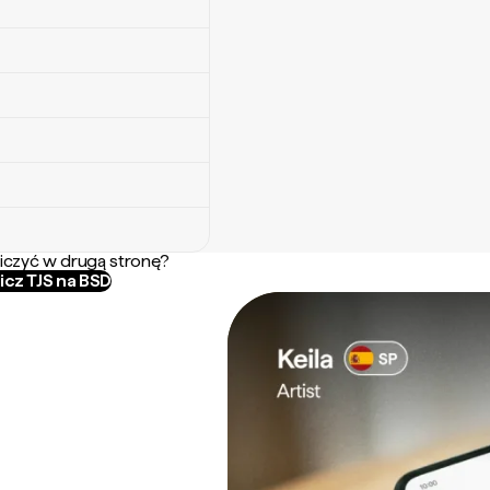
iczyć w drugą stronę?
icz TJS na BSD