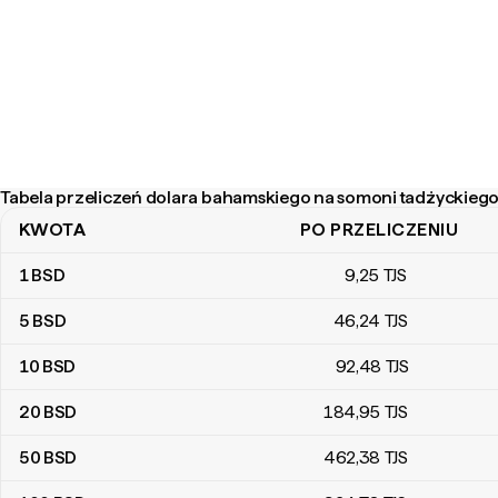
Tabela przeliczeń dolara bahamskiego na somoni tadżyckieg
KWOTA
PO PRZELICZENIU
Tabela przeliczeń dolara bahamskiego na somoni tadżyckiego
1
BSD
9
,25
TJS
5
BSD
46
,24
TJS
10
BSD
92
,48
TJS
20
BSD
184
,95
TJS
50
BSD
462
,38
TJS