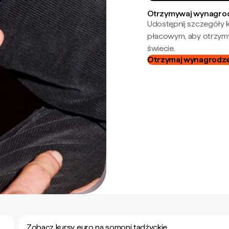
Otrzymywaj wynagrod
Udostępnij szczegóły k
płacowym, aby otrzymy
świecie.
Otrzymaj wynagrodzen
Zobacz kursy euro na somoni tadżyckie