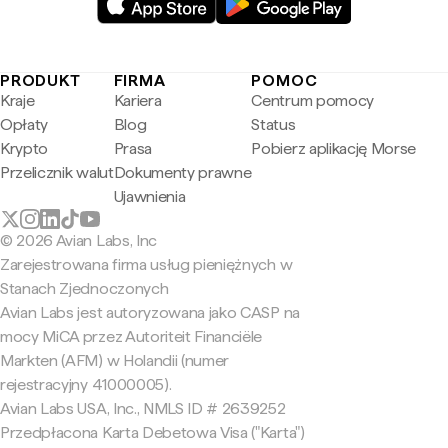
PRODUKT
FIRMA
POMOC
Kraje
Kariera
Centrum pomocy
Opłaty
Blog
Status
Krypto
Prasa
Pobierz aplikację Morse
Przelicznik walut
Dokumenty prawne
Ujawnienia
© 2026 Avian Labs, Inc
Zarejestrowana firma usług pieniężnych w
Stanach Zjednoczonych
Avian Labs jest autoryzowana jako CASP na
mocy MiCA przez Autoriteit Financiële
Markten (AFM) w Holandii (numer
rejestracyjny 41000005).
Avian Labs USA, Inc., NMLS ID # 2639252
Przedpłacona Karta Debetowa Visa ("Karta")