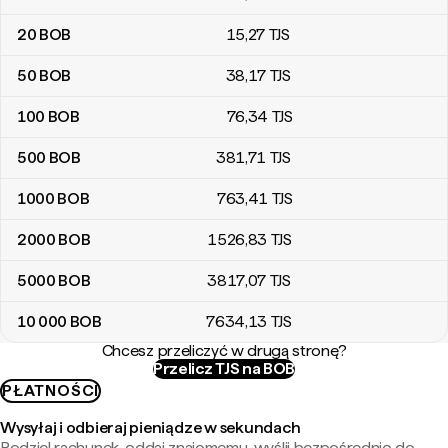
20
BOB
15
,27
TJS
50
BOB
38
,17
TJS
100
BOB
76
,34
TJS
500
BOB
381
,71
TJS
1000
BOB
763
,41
TJS
2000
BOB
1526
,83
TJS
5000
BOB
3817
,07
TJS
10 000
BOB
7634
,13
TJS
Chcesz przeliczyć w drugą stronę?
Przelicz TJS na BOB
PŁATNOŚCI
Wysyłaj i odbieraj pieniądze w sekundach
Podziel rachunek, oddaj znajomemu, wyślij bezpośrednio do