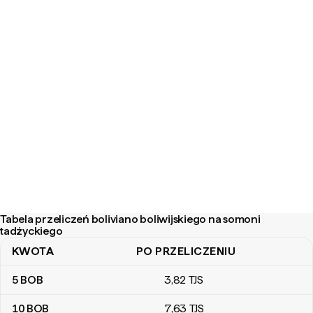
Tabela przeliczeń boliviano boliwijskiego na somoni
tadżyckiego
KWOTA
PO PRZELICZENIU
Tabela przeliczeń boliviano boliwijskiego na somoni tadżyckiego
5
BOB
3
,82
TJS
10
BOB
7
,63
TJS