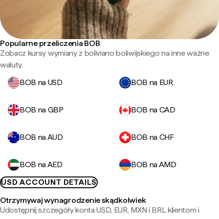
Popularne przeliczenia BOB
Zobacz kursy wymiany z boliviano boliwijskiego na inne ważne
waluty.
BOB na USD
BOB na EUR
BOB na GBP
BOB na CAD
BOB na AUD
BOB na CHF
BOB na AED
BOB na AMD
USD ACCOUNT DETAILS
Otrzymywaj wynagrodzenie skądkolwiek
Udostępnij szczegóły konta USD, EUR, MXN i BRL klientom i