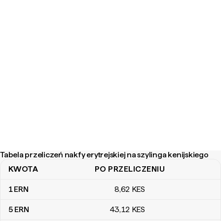
Tabela przeliczeń nakfy erytrejskiej na szylinga kenijskiego
KWOTA
PO PRZELICZENIU
Tabela przeliczeń nakfy erytrejskiej na szylinga kenijskiego
1
ERN
8
,62
KES
5
ERN
43
,12
KES