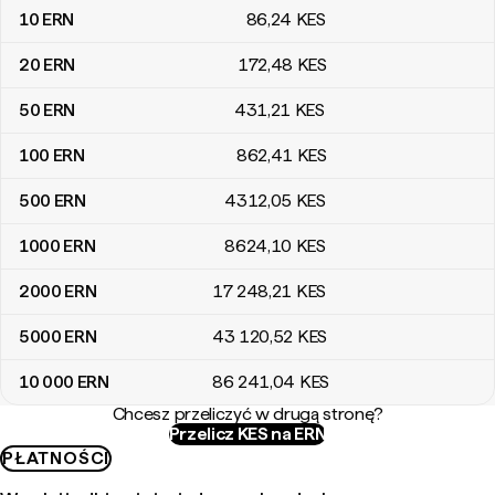
10
ERN
86
,24
KES
20
ERN
172
,48
KES
50
ERN
431
,21
KES
100
ERN
862
,41
KES
500
ERN
4312
,05
KES
1000
ERN
8624
,10
KES
2000
ERN
17 248
,21
KES
5000
ERN
43 120
,52
KES
10 000
ERN
86 241
,04
KES
Chcesz przeliczyć w drugą stronę?
Przelicz KES na ERN
PŁATNOŚCI