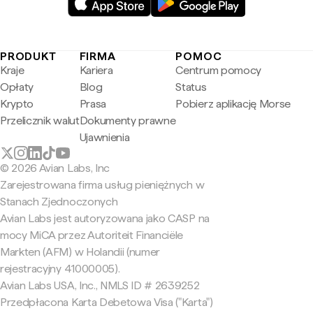
PRODUKT
FIRMA
POMOC
Kraje
Kariera
Centrum pomocy
Opłaty
Blog
Status
Krypto
Prasa
Pobierz aplikację Morse
Przelicznik walut
Dokumenty prawne
Ujawnienia
© 2026 Avian Labs, Inc
Zarejestrowana firma usług pieniężnych w
Stanach Zjednoczonych
Avian Labs jest autoryzowana jako CASP na
mocy MiCA przez Autoriteit Financiële
Markten (AFM) w Holandii (numer
rejestracyjny 41000005).
Avian Labs USA, Inc., NMLS ID # 2639252
Przedpłacona Karta Debetowa Visa ("Karta")