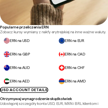
Popularne przeliczenia ERN
Zobacz kursy wymiany z nakfy erytrejskiej na inne ważne waluty.
ERN na USD
ERN na EUR
ERN na GBP
ERN na CAD
ERN na AUD
ERN na CHF
ERN na AED
ERN na AMD
USD ACCOUNT DETAILS
Otrzymywaj wynagrodzenie skądkolwiek
Udostępnij szczegóły konta USD, EUR, MXN i BRL klientom i