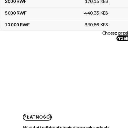
2000
RWF
176
,13
KES
5000
RWF
440
,33
KES
10 000
RWF
880
,66
KES
Chcesz przel
Przel
PŁATNOŚCI
Wysyłaj i odbieraj pieniądze w sekundach