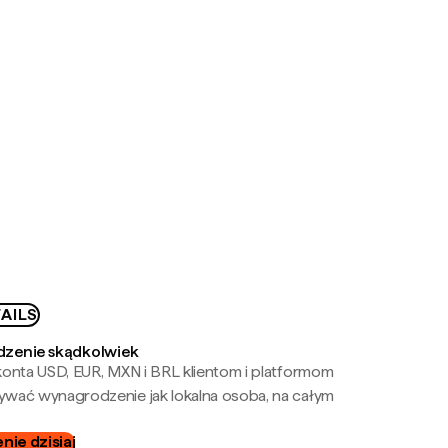
AILS
zenie skądkolwiek
onta USD, EUR, MXN i BRL klientom i platformom
wać wynagrodzenie jak lokalna osoba, na całym
ie dzisiaj