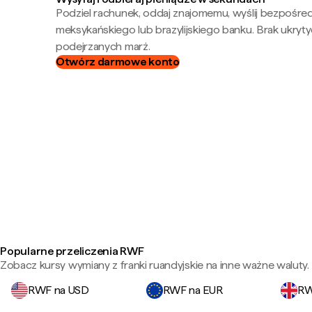
Podziel rachunek, oddaj znajomemu, wyślij bezpośre
meksykańskiego lub brazylijskiego banku. Brak ukryty
podejrzanych marż.
Otwórz darmowe konto
Popularne przeliczenia RWF
Zobacz kursy wymiany z franki ruandyjskie na inne ważne waluty.
RWF na USD
RWF na EUR
RW