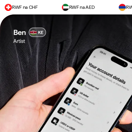
RWF na CHF
RWF na AED
RW