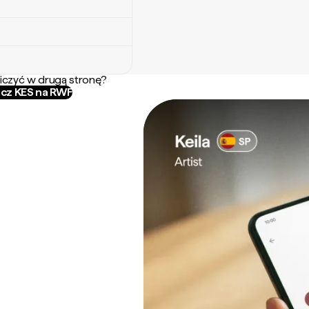
iczyć w drugą stronę?
icz KES na RWF