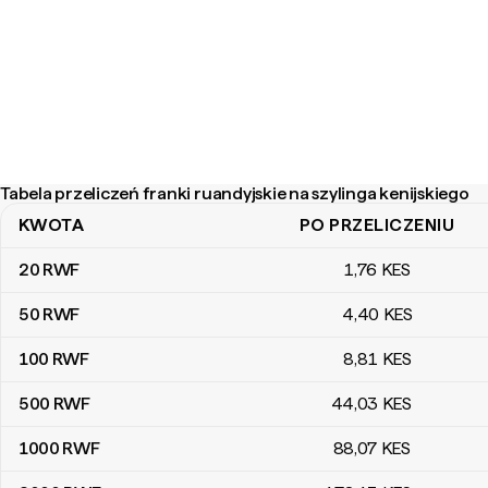
Tabela przeliczeń franki ruandyjskie na szylinga kenijskiego
KWOTA
PO PRZELICZENIU
Tabela przeliczeń franki ruandyjskie na szylinga kenijskiego
20
RWF
1
,76
KES
50
RWF
4
,40
KES
100
RWF
8
,81
KES
500
RWF
44
,03
KES
1000
RWF
88
,07
KES