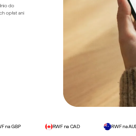
dnio do
ch opłat ani
F na GBP
RWF na CAD
RWF na AU