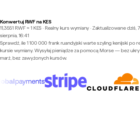
Konwertuj RWF na KES
11,3551 RWF ≈ 1 KES · Realny kurs wymiany
·
Zaktualizowane dziś, 
sierpnia, 16:41
Sprawdź, ile 1 100 000 frank ruandyjski warte szyling kenijski po 
kursie wymiany. Wysyłaj pieniądze za pomocą Morse — bez ukry
marż, bez zawyżonych kursów.