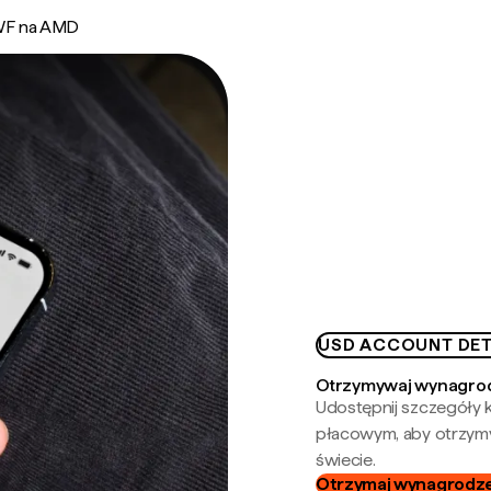
F na AMD
USD ACCOUNT DET
Otrzymywaj wynagrod
Udostępnij szczegóły k
płacowym, aby otrzymy
świecie.
Otrzymaj wynagrodzen