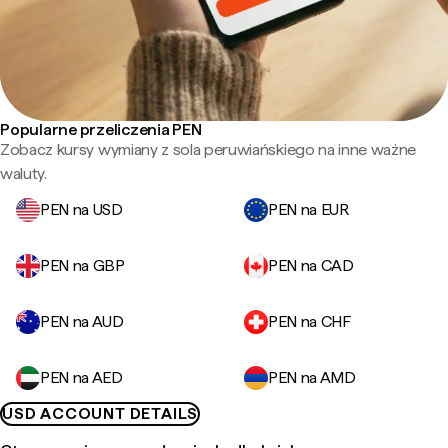
Popularne przeliczenia PEN
Zobacz kursy wymiany z sola peruwiańskiego na inne ważne
waluty.
PEN na USD
PEN na EUR
PEN na GBP
PEN na CAD
PEN na AUD
PEN na CHF
PEN na AED
PEN na AMD
USD ACCOUNT DETAILS