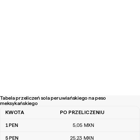
Tabela przeliczeń sola peruwiańskiego na peso
meksykańskiego
KWOTA
PO PRZELICZENIU
Tabela przeliczeń sola peruwiańskiego na peso meksykańskiego
1
PEN
5
,05
MXN
5
PEN
25
,23
MXN