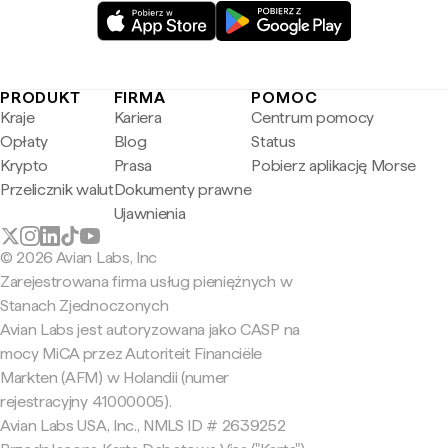
PRODUKT
FIRMA
POMOC
Kraje
Kariera
Centrum pomocy
Opłaty
Blog
Status
Krypto
Prasa
Pobierz aplikację Morse
Przelicznik walut
Dokumenty prawne
Ujawnienia
© 2026 Avian Labs, Inc
Zarejestrowana firma usług pieniężnych w
Stanach Zjednoczonych
Avian Labs jest autoryzowana jako CASP na
mocy MiCA przez Autoriteit Financiële
Markten (AFM) w Holandii (numer
rejestracyjny 41000005).
Avian Labs USA, Inc., NMLS ID # 2639252