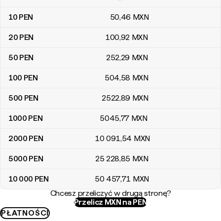
10
PEN
50
,46
MXN
20
PEN
100
,92
MXN
50
PEN
252
,29
MXN
100
PEN
504
,58
MXN
500
PEN
2522
,89
MXN
1000
PEN
5045
,77
MXN
2000
PEN
10 091
,54
MXN
5000
PEN
25 228
,85
MXN
10 000
PEN
50 457
,71
MXN
Chcesz przeliczyć w drugą stronę?
Przelicz MXN na PEN
PŁATNOŚCI