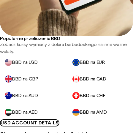
Popularne przeliczenia BBD
Zobacz kursy wymiany z dolara barbadoskiego na inne ważne
waluty.
BBD na USD
BBD na EUR
BBD na GBP
BBD na CAD
BBD na AUD
BBD na CHF
BBD na AED
BBD na AMD
USD ACCOUNT DETAILS