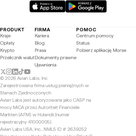
PRODUKT
FIRMA
POMOC
Kraje
Kariera
Centrum pomocy
Opłaty
Blog
Status
Krypto
Prasa
Pobierz aplikację Morse
Przelicznik walut
Dokumenty prawne
Ujawnienia
© 2026 Avian Labs, Inc
Zarejestrowana firma usług pieniężnych w
Stanach Zjednoczonych
Avian Labs jest autoryzowana jako CASP na
mocy MiCA przez Autoriteit Financiële
Markten (AFM) w Holandii (numer
rejestracyjny 41000005).
Avian Labs USA, Inc., NMLS ID # 2639252