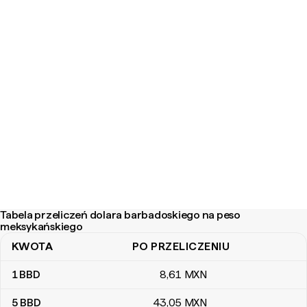
Tabela przeliczeń dolara barbadoskiego na peso
meksykańskiego
KWOTA
PO PRZELICZENIU
Tabela przeliczeń dolara barbadoskiego na peso meksykańskieg
1
BBD
8
,61
MXN
5
BBD
43
,05
MXN