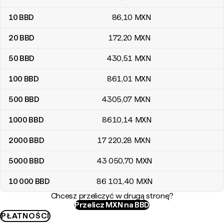
10
BBD
86
,10
MXN
20
BBD
172
,20
MXN
50
BBD
430
,51
MXN
100
BBD
861
,01
MXN
500
BBD
4305
,07
MXN
1000
BBD
8610
,14
MXN
2000
BBD
17 220
,28
MXN
5000
BBD
43 050
,70
MXN
10 000
BBD
86 101
,40
MXN
Chcesz przeliczyć w drugą stronę?
Przelicz MXN na BBD
PŁATNOŚCI