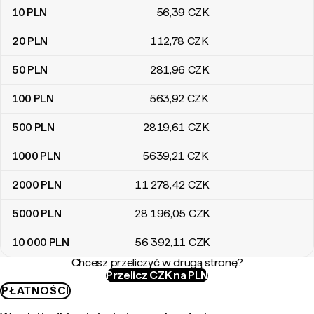
10
PLN
56
,39
CZK
20
PLN
112
,78
CZK
50
PLN
281
,96
CZK
100
PLN
563
,92
CZK
500
PLN
2819
,61
CZK
1000
PLN
5639
,21
CZK
2000
PLN
11 278
,42
CZK
5000
PLN
28 196
,05
CZK
10 000
PLN
56 392
,11
CZK
Chcesz przeliczyć w drugą stronę?
Przelicz CZK na PLN
PŁATNOŚCI