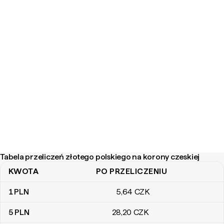
Tabela przeliczeń złotego polskiego na korony czeskiej
KWOTA
PO PRZELICZENIU
Tabela przeliczeń złotego polskiego na korony czeskiej
1
PLN
5
,64
CZK
5
PLN
28
,20
CZK