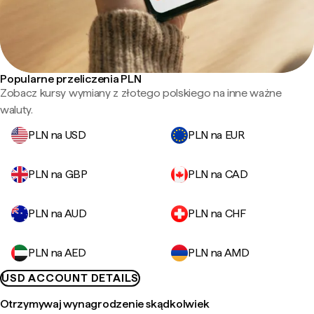
Popularne przeliczenia PLN
Zobacz kursy wymiany z złotego polskiego na inne ważne
waluty.
PLN na USD
PLN na EUR
PLN na GBP
PLN na CAD
PLN na AUD
PLN na CHF
PLN na AED
PLN na AMD
USD ACCOUNT DETAILS
Otrzymywaj wynagrodzenie skądkolwiek