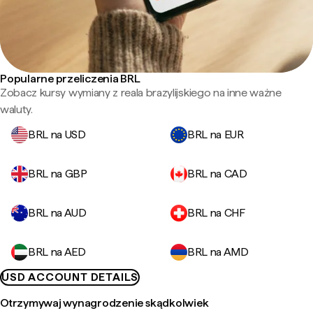
Popularne przeliczenia BRL
Zobacz kursy wymiany z reala brazylijskiego na inne ważne
waluty.
BRL na USD
BRL na EUR
BRL na GBP
BRL na CAD
BRL na AUD
BRL na CHF
BRL na AED
BRL na AMD
USD ACCOUNT DETAILS
Otrzymywaj wynagrodzenie skądkolwiek