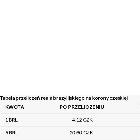
Tabela przeliczeń reala brazylijskiego na korony czeskiej
KWOTA
PO PRZELICZENIU
Tabela przeliczeń reala brazylijskiego na korony czeskiej
1
BRL
4
,12
CZK
5
BRL
20
,60
CZK