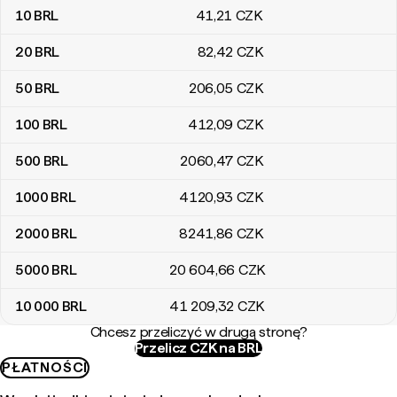
10
BRL
41
,21
CZK
20
BRL
82
,42
CZK
50
BRL
206
,05
CZK
100
BRL
412
,09
CZK
500
BRL
2060
,47
CZK
1000
BRL
4120
,93
CZK
2000
BRL
8241
,86
CZK
5000
BRL
20 604
,66
CZK
10 000
BRL
41 209
,32
CZK
Chcesz przeliczyć w drugą stronę?
Przelicz CZK na BRL
PŁATNOŚCI