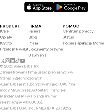
PRODUKT
FIRMA
POMOC
Kraje
Kariera
Centrum pomocy
Opłaty
Blog
Status
Krypto
Prasa
Pobierz aplikację Morse
Przelicznik walut
Dokumenty prawne
Ujawnienia
© 2026 Avian Labs, Inc
Zarejestrowana firma usług pieniężnych w
Stanach Zjednoczonych
Avian Labs jest autoryzowana jako CASP na
mocy MiCA przez Autoriteit Financiële
Markten (AFM) w Holandii (numer
rejestracyjny 41000005).
Avian Labs USA, Inc., NMLS ID # 2639252