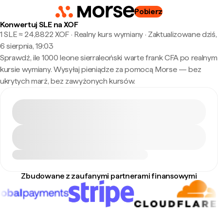
Pobierz
Konwertuj SLE na XOF
1 SLE ≈ 24,8822 XOF · Realny kurs wymiany
·
Zaktualizowane dziś,
6 sierpnia, 19:03
Sprawdź, ile 1000 leone sierraleoński warte frank CFA po realnym
kursie wymiany. Wysyłaj pieniądze za pomocą Morse — bez
ukrytych marż, bez zawyżonych kursów.
Zbudowane z zaufanymi partnerami finansowymi