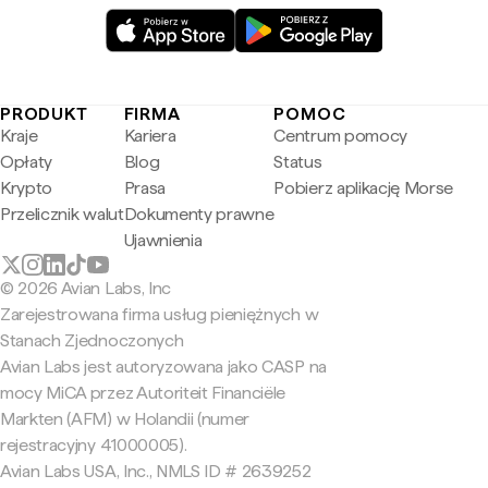
PRODUKT
FIRMA
POMOC
Kraje
Kariera
Centrum pomocy
Opłaty
Blog
Status
Krypto
Prasa
Pobierz aplikację Morse
Przelicznik walut
Dokumenty prawne
Ujawnienia
© 2026 Avian Labs, Inc
Zarejestrowana firma usług pieniężnych w
Stanach Zjednoczonych
Avian Labs jest autoryzowana jako CASP na
mocy MiCA przez Autoriteit Financiële
Markten (AFM) w Holandii (numer
rejestracyjny 41000005).
Avian Labs USA, Inc., NMLS ID # 2639252