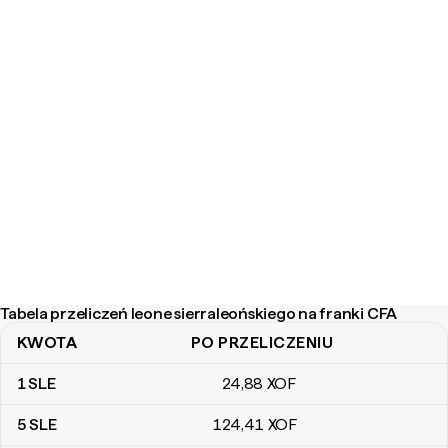
Tabela przeliczeń leone sierraleońskiego na franki CFA
KWOTA
PO PRZELICZENIU
Tabela przeliczeń leone sierraleońskiego na franki CFA
1
SLE
24
,88
XOF
5
SLE
124
,41
XOF