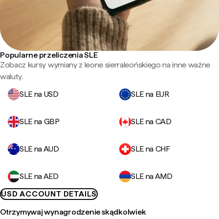
Popularne przeliczenia SLE
Zobacz kursy wymiany z leone sierraleońskiego na inne ważne
waluty.
SLE na USD
SLE na EUR
SLE na GBP
SLE na CAD
SLE na AUD
SLE na CHF
SLE na AED
SLE na AMD
USD ACCOUNT DETAILS
Otrzymywaj wynagrodzenie skądkolwiek