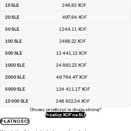
10
SLE
248
,82
XOF
20
SLE
497
,64
XOF
50
SLE
1244
,11
XOF
100
SLE
2488
,22
XOF
500
SLE
12 441
,12
XOF
1000
SLE
24 882
,23
XOF
2000
SLE
49 764
,47
XOF
5000
SLE
124 411
,17
XOF
10 000
SLE
248 822
,34
XOF
Chcesz przeliczyć w drugą stronę?
Przelicz XOF na SLE
PŁATNOŚCI