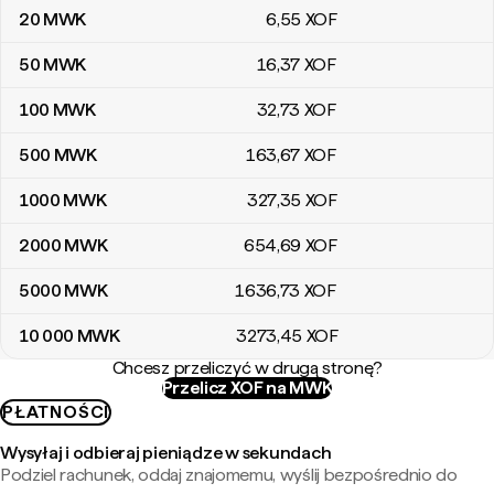
20
MWK
6
,55
XOF
50
MWK
16
,37
XOF
100
MWK
32
,73
XOF
500
MWK
163
,67
XOF
1000
MWK
327
,35
XOF
2000
MWK
654
,69
XOF
5000
MWK
1636
,73
XOF
10 000
MWK
3273
,45
XOF
Chcesz przeliczyć w drugą stronę?
Przelicz XOF na MWK
PŁATNOŚCI
Wysyłaj i odbieraj pieniądze w sekundach
Podziel rachunek, oddaj znajomemu, wyślij bezpośrednio do