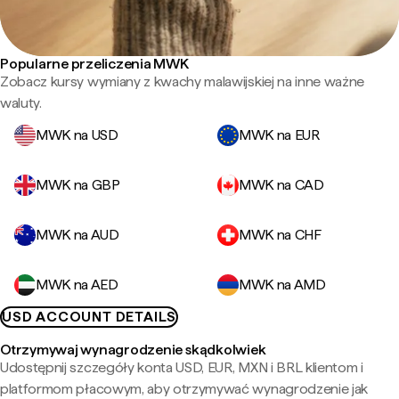
Popularne przeliczenia MWK
Zobacz kursy wymiany z kwachy malawijskiej na inne ważne
waluty.
MWK na USD
MWK na EUR
MWK na GBP
MWK na CAD
MWK na AUD
MWK na CHF
MWK na AED
MWK na AMD
USD ACCOUNT DETAILS
Otrzymywaj wynagrodzenie skądkolwiek
Udostępnij szczegóły konta USD, EUR, MXN i BRL klientom i
platformom płacowym, aby otrzymywać wynagrodzenie jak