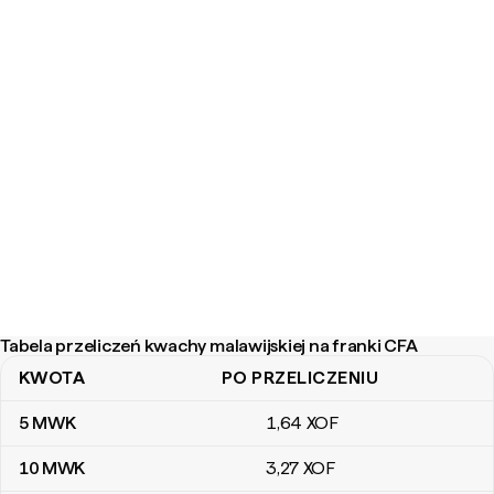
Tabela przeliczeń kwachy malawijskiej na franki CFA
KWOTA
PO PRZELICZENIU
Tabela przeliczeń kwachy malawijskiej na franki CFA
5
MWK
1
,64
XOF
10
MWK
3
,27
XOF