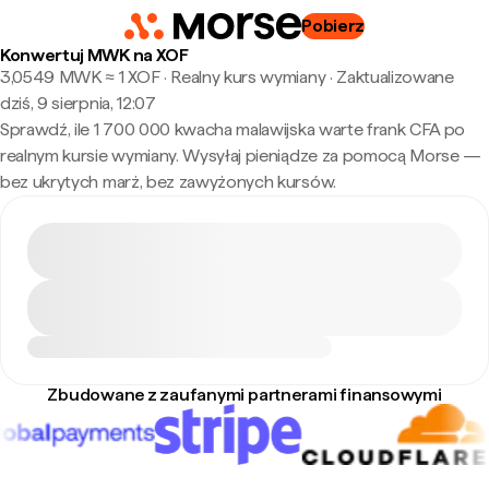
Pobierz
Konwertuj MWK na XOF
3,0549 MWK ≈ 1 XOF · Realny kurs wymiany
·
Zaktualizowane
dziś, 9 sierpnia, 12:07
Sprawdź, ile 1 700 000 kwacha malawijska warte frank CFA po
realnym kursie wymiany. Wysyłaj pieniądze za pomocą Morse —
bez ukrytych marż, bez zawyżonych kursów.
Zbudowane z zaufanymi partnerami finansowymi