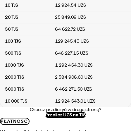
10
TJS
12 924
,54
UZS
20
TJS
25 849
,09
UZS
50
TJS
64 622
,72
UZS
100
TJS
129 245
,43
UZS
500
TJS
646 227
,15
UZS
1000
TJS
1 292 454
,30
UZS
2000
TJS
2 584 908
,60
UZS
5000
TJS
6 462 271
,50
UZS
10 000
TJS
12 924 543
,01
UZS
Chcesz przeliczyć w drugą stronę?
Przelicz UZS na TJS
PŁATNOŚCI