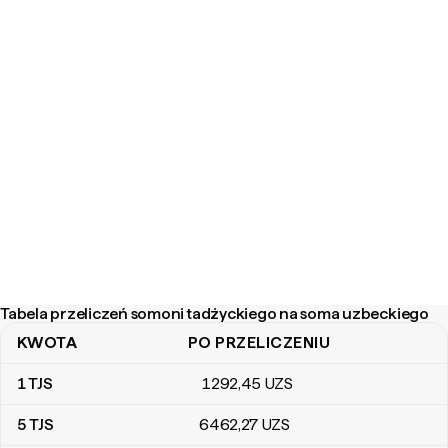
Tabela przeliczeń somoni tadżyckiego na soma uzbeckiego
KWOTA
PO PRZELICZENIU
Tabela przeliczeń somoni tadżyckiego na soma uzbeckiego
1
TJS
1292
,45
UZS
5
TJS
6462
,27
UZS