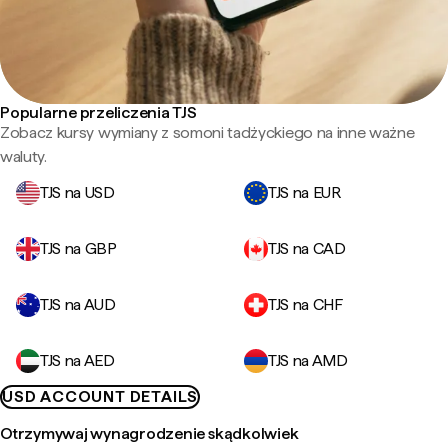
Popularne przeliczenia TJS
Zobacz kursy wymiany z somoni tadżyckiego na inne ważne
waluty.
TJS na USD
TJS na EUR
TJS na GBP
TJS na CAD
TJS na AUD
TJS na CHF
TJS na AED
TJS na AMD
USD ACCOUNT DETAILS
Otrzymywaj wynagrodzenie skądkolwiek