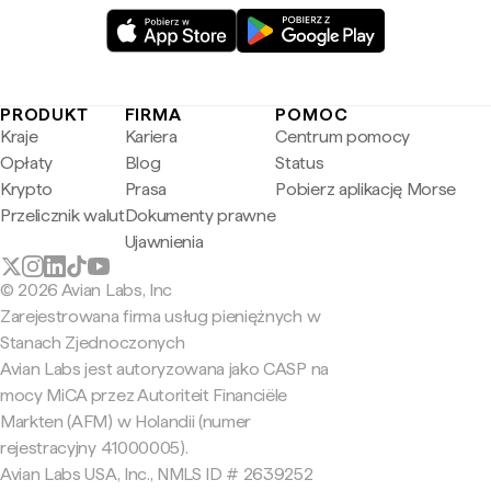
PRODUKT
FIRMA
POMOC
Kraje
Kariera
Centrum pomocy
Opłaty
Blog
Status
Krypto
Prasa
Pobierz aplikację Morse
Przelicznik walut
Dokumenty prawne
Ujawnienia
© 2026 Avian Labs, Inc
Zarejestrowana firma usług pieniężnych w
Stanach Zjednoczonych
Avian Labs jest autoryzowana jako CASP na
mocy MiCA przez Autoriteit Financiële
Markten (AFM) w Holandii (numer
rejestracyjny 41000005).
Avian Labs USA, Inc., NMLS ID # 2639252