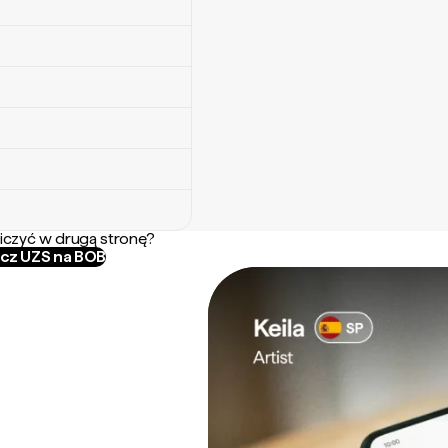
iczyć w drugą stronę?
icz UZS na BOB