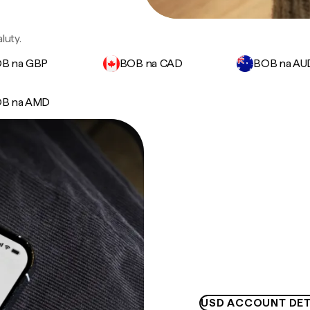
luty.
B na GBP
BOB na CAD
BOB na AU
B na AMD
USD ACCOUNT DET