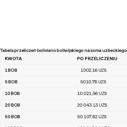
Tabela przeliczeń boliviano boliwijskiego na soma uzbeckiego
KWOTA
PO PRZELICZENIU
Tabela przeliczeń boliviano boliwijskiego na soma uzbeckiego
1
BOB
1002
,16
UZS
5
BOB
5010
,78
UZS
10
BOB
10 021
,56
UZS
20
BOB
20 043
,13
UZS
50
BOB
50 107
,82
UZS