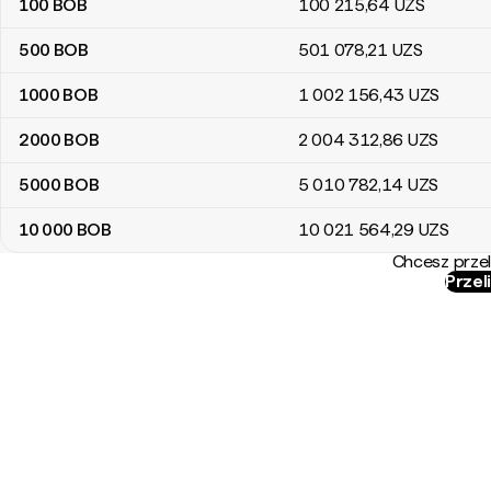
100
BOB
100 215
,64
UZS
500
BOB
501 078
,21
UZS
1000
BOB
1 002 156
,43
UZS
2000
BOB
2 004 312
,86
UZS
5000
BOB
5 010 782
,14
UZS
10 000
BOB
10 021 564
,29
UZS
Chcesz przel
Przel