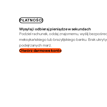
PŁATNOŚCI
Wysyłaj i odbieraj pieniądze w sekundach
Podziel rachunek, oddaj znajomemu, wyślij bezpośre
meksykańskiego lub brazylijskiego banku. Brak ukryty
podejrzanych marż.
Otwórz darmowe konto