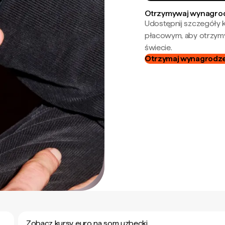
Otrzymywaj wynagrod
Udostępnij szczegóły k
płacowym, aby otrzymy
świecie.
Otrzymaj wynagrodzen
Zobacz kursy euro na som uzbecki