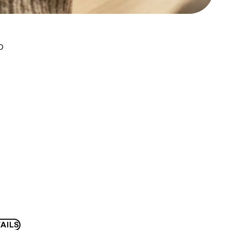
D
AILS