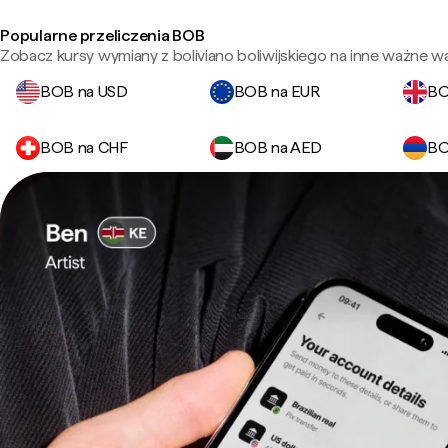
Popularne przeliczenia BOB
Zobacz kursy wymiany z boliviano boliwijskiego na inne ważne wa
BOB na USD
BOB na EUR
BO
BOB na CHF
BOB na AED
BO