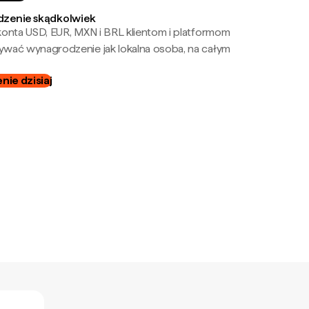
zenie skądkolwiek
onta USD, EUR, MXN i BRL klientom i platformom
wać wynagrodzenie jak lokalna osoba, na całym
ie dzisiaj