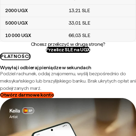
2000
UGX
13
,21
SLE
5000
UGX
33
,01
SLE
10 000
UGX
66
,03
SLE
Chcesz przeliczyć w drugą stronę?
Przelicz SLE na UGX
PŁATNOŚCI
Wysyłaj i odbieraj pieniądze w sekundach
Podziel rachunek, oddaj znajomemu, wyślij bezpośrednio do
meksykańskiego lub brazylijskiego banku. Brak ukrytych opłat ani
podejrzanych marż.
Otwórz darmowe konto