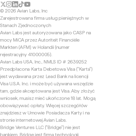
© 2026 Avian Labs, Inc
Zarejestrowana firma usług pieniężnych w
Stanach Zjednoczonych
Avian Labs jest autoryzowana jako CASP na
mocy MiCA przez Autoriteit Financiële
Markten (AFM) w Holandii (numer
rejestracyjny 41000005).
Avian Labs USA, Inc., NMLS ID # 2639252
Przedpłacona Karta Debetowa Visa ("Karta")
jest wydawana przez Lead Bank na licencji
Visa U.S.A. Inc. i może być używana wszędzie
tam, gdzie akceptowana jest Visa. Aby złożyć
wniosek, musisz mieć ukończone 18 lat. Mogą
obowiązywać opłaty. Więcej szczegółów
znajdziesz w Umowie Posiadacza Karty i na
stronie internetowej Avian Labs.
Bridge Ventures LLC ("Bridge") nie jest
bankiem. Bridge jest firmą technologii