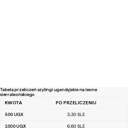
Tabela przeliczeń szylingi ugandyjskie na leone
sierraleońskiego
KWOTA
PO PRZELICZENIU
Tabela przeliczeń szylingi ugandyjskie na leone sierraleońskiego
500
UGX
3
,30
SLE
1000
UGX
6
,60
SLE