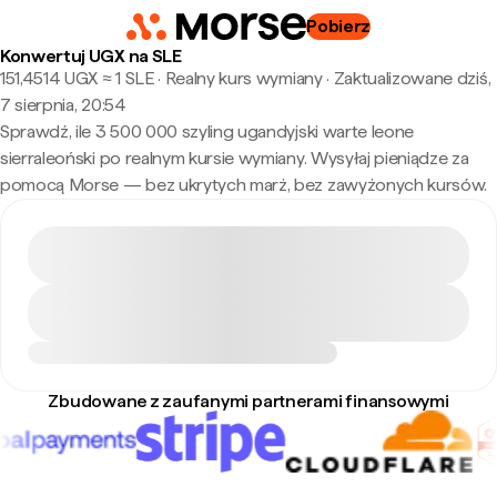
Pobierz
Konwertuj UGX na SLE
151,4514 UGX ≈ 1 SLE · Realny kurs wymiany
·
Zaktualizowane dziś,
7 sierpnia, 20:54
Sprawdź, ile 3 500 000 szyling ugandyjski warte leone
sierraleoński po realnym kursie wymiany. Wysyłaj pieniądze za
pomocą Morse — bez ukrytych marż, bez zawyżonych kursów.
Zbudowane z zaufanymi partnerami finansowymi