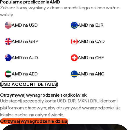
Popularne przeliczenia AMD
Zobacz kursy wymiany z drama armeńskiego na inne ważne
waluty.
AMD na USD
AMD na EUR
AMD na GBP
AMD na CAD
AMD na AUD
AMD na CHF
AMD na AED
AMD na ANG
USD ACCOUNT DETAILS
Otrzymywaj wynagrodzenie skądkolwiek
Udostępnij szczegóły konta USD, EUR, MXN i BRL klientom i
platformom płacowym, aby otrzymywać wynagrodzenie jak
lokalna osoba, na całym świecie.
Otrzymaj wynagrodzenie dzisiaj