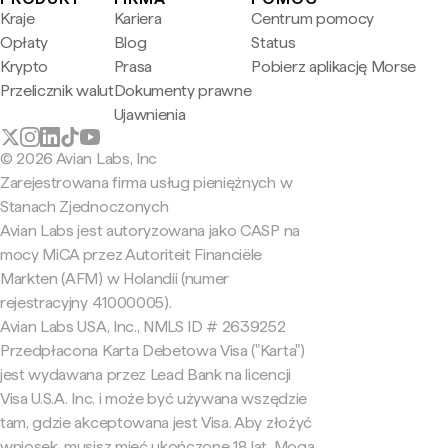
Kraje
Kariera
Centrum pomocy
Opłaty
Blog
Status
Krypto
Prasa
Pobierz aplikację Morse
Przelicznik walut
Dokumenty prawne
Ujawnienia
© 2026 Avian Labs, Inc
Zarejestrowana firma usług pieniężnych w
Stanach Zjednoczonych
Avian Labs jest autoryzowana jako CASP na
mocy MiCA przez Autoriteit Financiële
Markten (AFM) w Holandii (numer
rejestracyjny 41000005).
Avian Labs USA, Inc., NMLS ID # 2639252
Przedpłacona Karta Debetowa Visa ("Karta")
jest wydawana przez Lead Bank na licencji
Visa U.S.A. Inc. i może być używana wszędzie
tam, gdzie akceptowana jest Visa. Aby złożyć
wniosek, musisz mieć ukończone 18 lat. Mogą