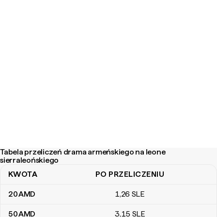
Tabela przeliczeń drama armeńskiego na leone
sierraleońskiego
KWOTA
PO PRZELICZENIU
Tabela przeliczeń drama armeńskiego na leone sierraleońskiego
20
AMD
1
,26
SLE
50
AMD
3
,15
SLE