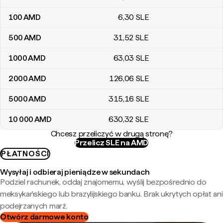
100
AMD
6
,30
SLE
500
AMD
31
,52
SLE
1000
AMD
63
,03
SLE
2000
AMD
126
,06
SLE
5000
AMD
315
,16
SLE
10 000
AMD
630
,32
SLE
Chcesz przeliczyć w drugą stronę?
Przelicz SLE na AMD
PŁATNOŚCI
Wysyłaj i odbieraj pieniądze w sekundach
Podziel rachunek, oddaj znajomemu, wyślij bezpośrednio do
meksykańskiego lub brazylijskiego banku. Brak ukrytych opłat ani
podejrzanych marż.
Otwórz darmowe konto