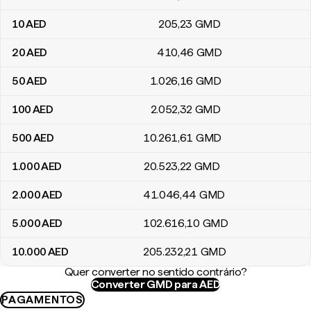
10
AED
205
,23
GMD
20
AED
410
,46
GMD
50
AED
1.026
,16
GMD
100
AED
2.052
,32
GMD
500
AED
10.261
,61
GMD
1.000
AED
20.523
,22
GMD
2.000
AED
41.046
,44
GMD
5.000
AED
102.616
,10
GMD
10.000
AED
205.232
,21
GMD
Quer converter no sentido contrário?
Converter GMD para AED
PAGAMENTOS