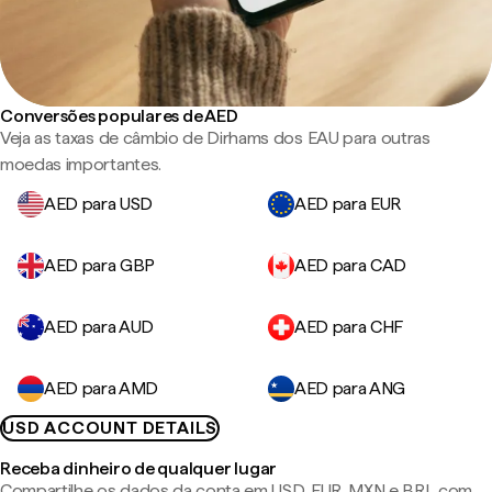
Conversões populares de AED
Veja as taxas de câmbio de Dirhams dos EAU para outras
moedas importantes.
AED para USD
AED para EUR
AED para GBP
AED para CAD
AED para AUD
AED para CHF
AED para AMD
AED para ANG
USD ACCOUNT DETAILS
Receba dinheiro de qualquer lugar
Compartilhe os dados da conta em USD, EUR, MXN e BRL com