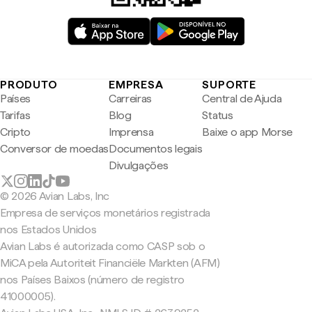
PRODUTO
EMPRESA
SUPORTE
Países
Carreiras
Central de Ajuda
Tarifas
Blog
Status
Cripto
Imprensa
Baixe o app Morse
Conversor de moedas
Documentos legais
Divulgações
© 2026 Avian Labs, Inc
Empresa de serviços monetários registrada
nos Estados Unidos
Avian Labs é autorizada como CASP sob o
MiCA pela Autoriteit Financiële Markten (AFM)
nos Países Baixos (número de registro
41000005).