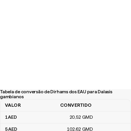
Tabela de conversão de Dirhams dos EAU para Dalasis
gambianos
VALOR
CONVERTIDO
Tabela de conversão de Dirhams dos EAU para Dalasis gambiano
1
AED
20
,52
GMD
5
AED
102
,62
GMD