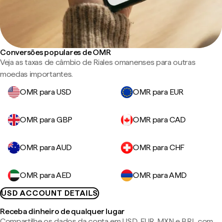
Conversões populares de OMR
Veja as taxas de câmbio de Riales omanenses para outras
moedas importantes.
OMR para USD
OMR para EUR
OMR para GBP
OMR para CAD
OMR para AUD
OMR para CHF
OMR para AED
OMR para AMD
USD ACCOUNT DETAILS
Receba dinheiro de qualquer lugar
Compartilhe os dados da conta em USD, EUR, MXN e BRL com