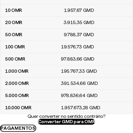
10
OMR
1.957
,67
GMD
20
OMR
3.915
,35
GMD
50
OMR
9.788
,37
GMD
100
OMR
19.576
,73
GMD
500
OMR
97.883
,66
GMD
1.000
OMR
195.767
,33
GMD
2.000
OMR
391.534
,66
GMD
5.000
OMR
978.836
,64
GMD
10.000
OMR
1.957.673
,28
GMD
Quer converter no sentido contrário?
Converter GMD para OMR
PAGAMENTOS