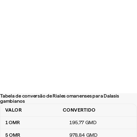
Tabela de conversão de Riales omanenses para Dalasis
gambianos
VALOR
CONVERTIDO
Tabela de conversão de Riales omanenses para Dalasis gambian
1
OMR
195
,77
GMD
5
OMR
978
,84
GMD