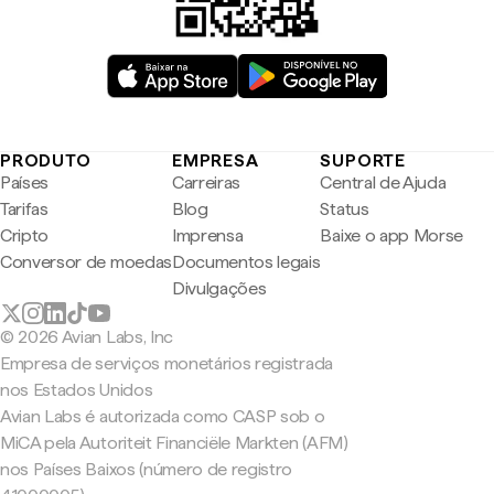
PRODUTO
EMPRESA
SUPORTE
Países
Carreiras
Central de Ajuda
Tarifas
Blog
Status
Cripto
Imprensa
Baixe o app Morse
Conversor de moedas
Documentos legais
Divulgações
© 2026 Avian Labs, Inc
Empresa de serviços monetários registrada
nos Estados Unidos
Avian Labs é autorizada como CASP sob o
MiCA pela Autoriteit Financiële Markten (AFM)
nos Países Baixos (número de registro