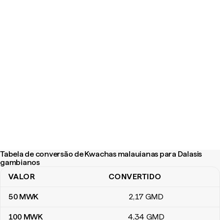
Tabela de conversão de Kwachas malauianas para Dalasis
gambianos
VALOR
CONVERTIDO
Tabela de conversão de Kwachas malauianas para Dalasis gambi
50
MWK
2
,17
GMD
100
MWK
4
,34
GMD