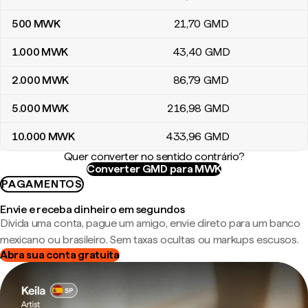
500
MWK
21
,70
GMD
1.000
MWK
43
,40
GMD
2.000
MWK
86
,79
GMD
5.000
MWK
216
,98
GMD
10.000
MWK
433
,96
GMD
Quer converter no sentido contrário?
Converter GMD para MWK
PAGAMENTOS
Envie e receba dinheiro em segundos
Divida uma conta, pague um amigo, envie direto para um banco
mexicano ou brasileiro. Sem taxas ocultas ou markups escusos.
Abra sua conta gratuita