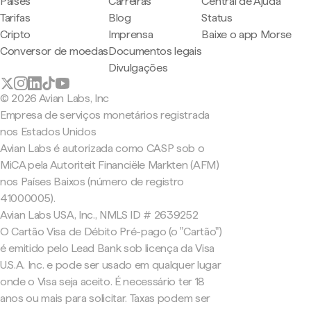
Países
Carreiras
Central de Ajuda
Tarifas
Blog
Status
Cripto
Imprensa
Baixe o app Morse
Conversor de moedas
Documentos legais
Divulgações
© 2026 Avian Labs, Inc
Empresa de serviços monetários registrada
nos Estados Unidos
Avian Labs é autorizada como CASP sob o
MiCA pela Autoriteit Financiële Markten (AFM)
nos Países Baixos (número de registro
41000005).
Avian Labs USA, Inc., NMLS ID # 2639252
O Cartão Visa de Débito Pré-pago (o "Cartão")
é emitido pelo Lead Bank sob licença da Visa
U.S.A. Inc. e pode ser usado em qualquer lugar
onde o Visa seja aceito. É necessário ter 18
anos ou mais para solicitar. Taxas podem ser