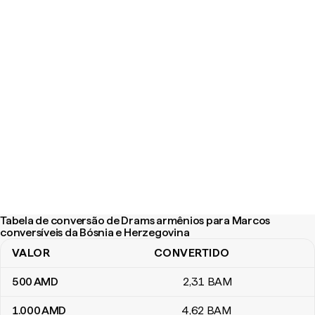
Tabela de conversão de Drams armênios para Marcos
conversíveis da Bósnia e Herzegovina
VALOR
CONVERTIDO
Tabela de conversão de Drams armênios para Marcos conversíve
500
AMD
2
,31
BAM
1.000
AMD
4
,62
BAM