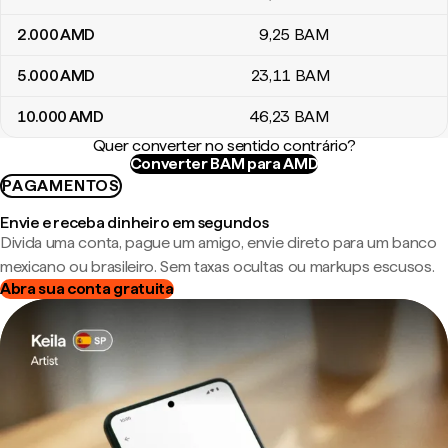
2.000
AMD
9
,25
BAM
5.000
AMD
23
,11
BAM
10.000
AMD
46
,23
BAM
Quer converter no sentido contrário?
Converter BAM para AMD
PAGAMENTOS
Envie e receba dinheiro em segundos
Divida uma conta, pague um amigo, envie direto para um banco
mexicano ou brasileiro. Sem taxas ocultas ou markups escusos.
Abra sua conta gratuita