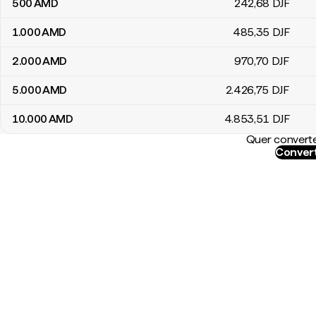
500
AMD
242
,68
DJF
1.000
AMD
485
,35
DJF
2.000
AMD
970
,70
DJF
5.000
AMD
2.426
,75
DJF
10.000
AMD
4.853
,51
DJF
Quer converte
Convert