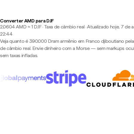
Converter AMD para DJF
2,0604 AMD ≈ 1 DJF · Taxa de câmbio real
·
Atualizado hoje, 7 de 
22:44
Veja quanto é 390.000 Dram armênio em Franco djiboutiano pela
de câmbio real. Envie dinheiro com a Morse — sem markups ocul
sem taxas infladas.