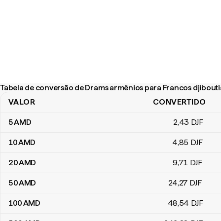
Tabela de conversão de Drams armênios para Francos djibout
VALOR
CONVERTIDO
Tabela de conversão de Drams armênios para Francos djiboutia
5
AMD
2
,43
DJF
10
AMD
4
,85
DJF
20
AMD
9
,71
DJF
50
AMD
24
,27
DJF
100
AMD
48
,54
DJF