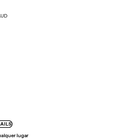
AUD
AILS
ualquer lugar