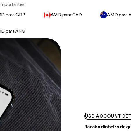
importantes.
D para GBP
AMD para CAD
AMD para 
D para ANG
USD ACCOUNT DET
Receba dinheiro de q