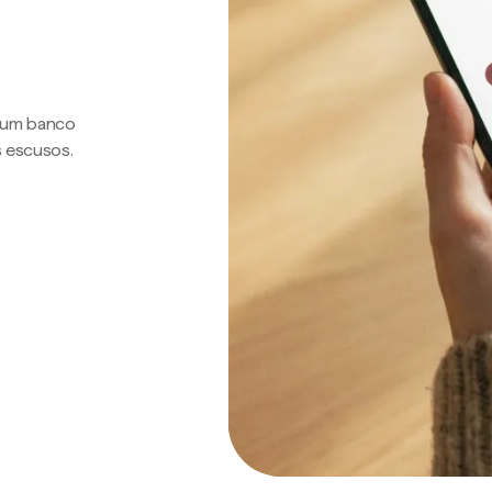
a um banco
s escusos.