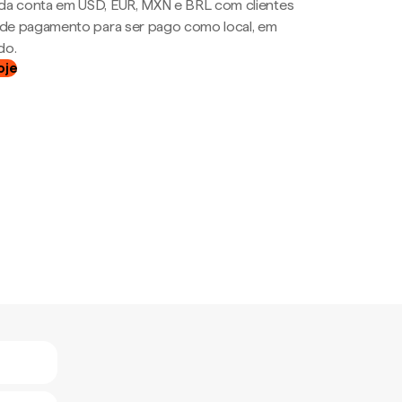
da conta em USD, EUR, MXN e BRL com clientes
a de pagamento para ser pago como local, em
do.
oje