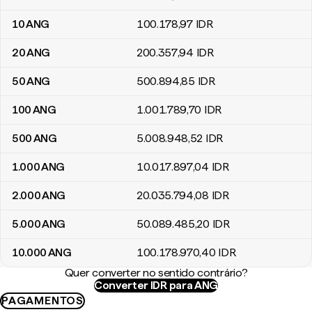
10
ANG
100.178
,97
IDR
20
ANG
200.357
,94
IDR
50
ANG
500.894
,85
IDR
100
ANG
1.001.789
,70
IDR
500
ANG
5.008.948
,52
IDR
1.000
ANG
10.017.897
,04
IDR
2.000
ANG
20.035.794
,08
IDR
5.000
ANG
50.089.485
,20
IDR
10.000
ANG
100.178.970
,40
IDR
Quer converter no sentido contrário?
Converter IDR para ANG
PAGAMENTOS