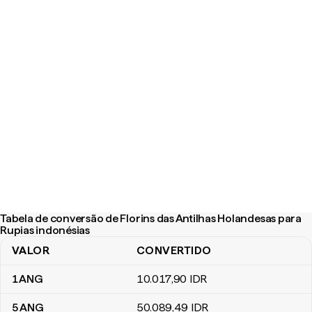
Tabela de conversão de Florins das Antilhas Holandesas para
Rupias indonésias
VALOR
CONVERTIDO
Tabela de conversão de Florins das Antilhas Holandesas para Rup
1
ANG
10.017
,90
IDR
5
ANG
50.089
,49
IDR