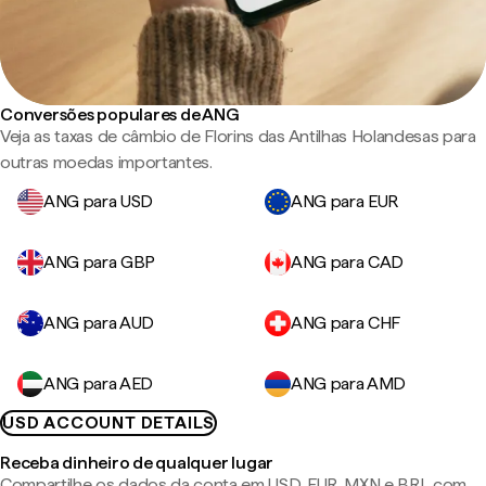
Conversões populares de ANG
Veja as taxas de câmbio de Florins das Antilhas Holandesas para
outras moedas importantes.
ANG para USD
ANG para EUR
ANG para GBP
ANG para CAD
ANG para AUD
ANG para CHF
ANG para AED
ANG para AMD
USD ACCOUNT DETAILS
Receba dinheiro de qualquer lugar
Compartilhe os dados da conta em USD, EUR, MXN e BRL com