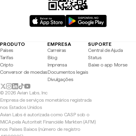
PRODUTO
EMPRESA
SUPORTE
Países
Carreiras
Central de Ajuda
Tarifas
Blog
Status
Cripto
Imprensa
Baixe o app Morse
Conversor de moedas
Documentos legais
Divulgações
© 2026 Avian Labs, Inc
Empresa de serviços monetários registrada
nos Estados Unidos
Avian Labs é autorizada como CASP sob o
MiCA pela Autoriteit Financiële Markten (AFM)
nos Países Baixos (número de registro