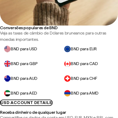
Conversões populares de BND
Veja as taxas de câmbio de Dólares bruneanos para outras
moedas importantes.
BND para USD
BND para EUR
BND para GBP
BND para CAD
BND para AUD
BND para CHF
BND para AED
BND para AMD
USD ACCOUNT DETAILS
Receba dinheiro de qualquer lugar
Compartilhe os dados da conta em USD, EUR, MXN e BRL com