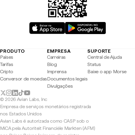
PRODUTO
EMPRESA
SUPORTE
Países
Carreiras
Central de Ajuda
Tarifas
Blog
Status
Cripto
Imprensa
Baixe o app Morse
Conversor de moedas
Documentos legais
Divulgações
© 2026 Avian Labs, Inc
Empresa de serviços monetários registrada
nos Estados Unidos
Avian Labs é autorizada como CASP sob o
MiCA pela Autoriteit Financiële Markten (AFM)