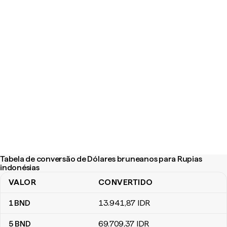
Tabela de conversão de Dólares bruneanos para Rupias
indonésias
VALOR
CONVERTIDO
Tabela de conversão de Dólares bruneanos para Rupias indonés
1
BND
13.941
,87
IDR
5
BND
69.709
,37
IDR