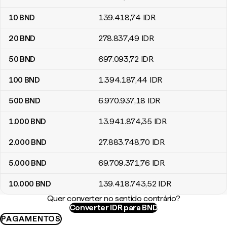
10
BND
139.418
,74
IDR
20
BND
278.837
,49
IDR
50
BND
697.093
,72
IDR
100
BND
1.394.187
,44
IDR
500
BND
6.970.937
,18
IDR
1.000
BND
13.941.874
,35
IDR
2.000
BND
27.883.748
,70
IDR
5.000
BND
69.709.371
,76
IDR
10.000
BND
139.418.743
,52
IDR
Quer converter no sentido contrário?
Converter IDR para BND
PAGAMENTOS